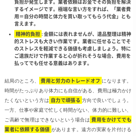
負担が発生します。業者依頼はお金でその負担を解決
するイメージです。極端な言い方をすれば、「業者費
用＝自分の時間と体力を買い取ってもらう代金」とも
言えます。
精神的負担
: 金額には表れませんが、遺品整理は精神
的ストレスも大きい作業です。業者に任せることでそ
のストレスを軽減できる価値も考慮しましょう。特に
ご遺族だけで作業すると心が折れそうな場合、費用を
払ってでも任せる意義はあります。
結局のところ、
費用と労力のトレードオフ
になります。
時間がたっぷりあり体力にも自信がある、費用は極力かけ
たくないという方は
自力で頑張る
方向で良いでしょう。
一方、仕事や家庭で忙しく時間がない、体力的に難しい、
ご高齢で無理はできないという場合は
費用をかけてでも
業者に依頼する価値
があります​。遠方の実家を片付ける