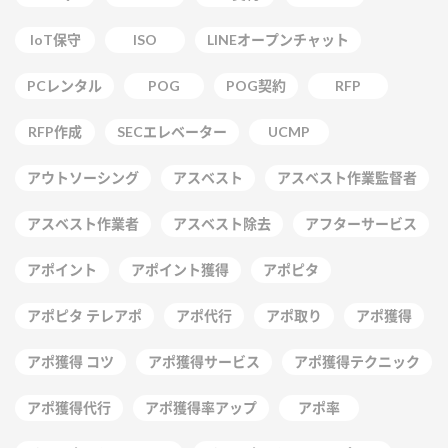
IoT保守
ISO
LINEオープンチャット
PCレンタル
POG
POG契約
RFP
RFP作成
SECエレベーター
UCMP
アウトソーシング
アスベスト
アスベスト作業監督者
アスベスト作業者
アスベスト除去
アフターサービス
アポイント
アポイント獲得
アポピタ
アポピタ テレアポ
アポ代行
アポ取り
アポ獲得
アポ獲得 コツ
アポ獲得サービス
アポ獲得テクニック
アポ獲得代行
アポ獲得率アップ
アポ率