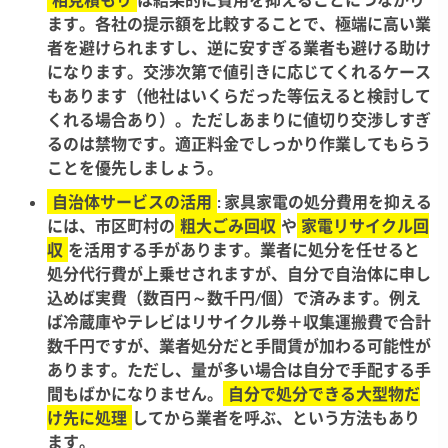
ます。各社の提示額を比較することで、極端に高い業
者を避けられますし、逆に安すぎる業者も避ける助け
になります。交渉次第で値引きに応じてくれるケース
もあります（他社はいくらだった等伝えると検討して
くれる場合あり）。ただしあまりに値切り交渉しすぎ
るのは禁物です。適正料金でしっかり作業してもらう
ことを優先しましょう。
自治体サービスの活用
: 家具家電の処分費用を抑える
には、市区町村の
粗大ごみ回収
や
家電リサイクル回
収
を活用する手があります。業者に処分を任せると
処分代行費が上乗せされますが、自分で自治体に申し
込めば実費（数百円～数千円/個）で済みます。例え
ば冷蔵庫やテレビはリサイクル券＋収集運搬費で合計
数千円ですが、業者処分だと手間賃が加わる可能性が
あります。ただし、量が多い場合は自分で手配する手
間もばかになりません。
自分で処分できる大型物だ
け先に処理
してから業者を呼ぶ、という方法もあり
ます。