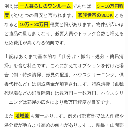
例えば
一人暮らしのワンルーム
であれば、
5～10万円程
度
がひとつの目安と言われます​。
家族世帯の3LDK
とも
なると
10万～30万円
程度と幅があります。物件が広いほ
ど遺品の量も多くなり、必要人員やトラック台数も増える
ため費用が高くなる傾向です。
上記はあくまで基本的な「仕分け・搬出・処分・簡易清
掃」を含む料金です。これに加えてオプションを付けた場
合（例：特殊清掃、形見の配送、ハウスクリーニング、供
養代行など）は別途料金が加算されます。特殊清掃（孤独
死現場などの消臭除菌）は数万円～十数万円、ハウスクリ
ーニングは部屋の広さにより数万円程度が目安です。
また
地域差
も若干あります。例えば都市部では人件費や
処分費が地方より高めの傾向がありますし、離島・山間部