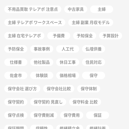
不用品買取 テレアポ 注意点
中古家具
主婦
主婦 テレアポ ワークスペース
主婦 副業 月収モデル
主婦 在宅テレアポ
予備費
予知保全
予算設計
予防保全
事故事例
人工代
仏壇供養
仕様書
他社製品
休日工事
住民対応
佐倉市
体験談
価格相場
保守
保守会社 選び方
保守会社比較
保守体制
保守契約
保守契約 見直し
保守料金 比較
保守点検
保守費削減
保守費用
保証
保証期間
信頼性
修繕積立金
修繕計画