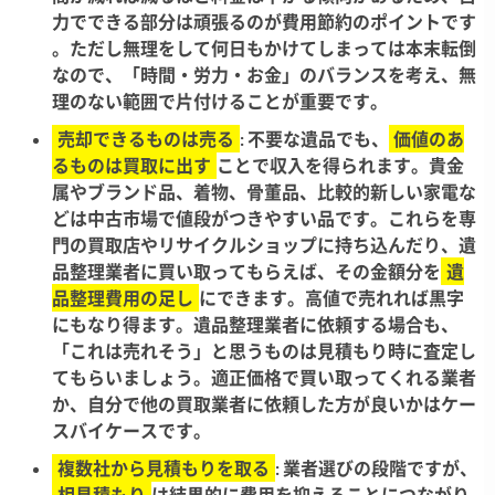
力でできる部分は頑張るのが費用節約のポイントです​
。ただし無理をして何日もかけてしまっては本末転倒
なので、「時間・労力・お金」のバランスを考え、無
理のない範囲で片付けることが重要です。
売却できるものは売る
: 不要な遺品でも、
価値のあ
るものは買取に出す
ことで収入を得られます​。貴金
属やブランド品、着物、骨董品、比較的新しい家電な
どは中古市場で値段がつきやすい品です​。これらを専
門の買取店やリサイクルショップに持ち込んだり、遺
品整理業者に買い取ってもらえば、その金額分を
遺
品整理費用の足し
にできます​。高値で売れれば黒字
にもなり得ます​。遺品整理業者に依頼する場合も、
「これは売れそう」と思うものは見積もり時に査定し
てもらいましょう。適正価格で買い取ってくれる業者
か、自分で他の買取業者に依頼した方が良いかはケー
スバイケースです​。
複数社から見積もりを取る
: 業者選びの段階ですが、
相見積もり
は結果的に費用を抑えることにつながり