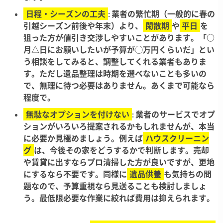
日程・シーズンの工夫
: 業者の繁忙期（一般的に春の
引越シーズン前後や年末）より、
閑散期
や
平日
を
狙った方が値引き交渉しやすいことがあります。「○
月△日にお願いしたいが予算が◯万円くらいだ」とい
う相談をしてみると、調整してくれる業者もありま
す。ただし遺品整理は時期を選べないことも多いの
で、無理に待つ必要はありません。あくまで可能なら
程度で。
無駄なオプションを付けない
: 業者のサービスでオプ
ションがいろいろ提案されるかもしれませんが、本当
に必要か見極めましょう。例えば
ハウスクリーニン
グ
は、今後その家をどうするかで判断します。売却
や賃貸に出すならプロ清掃した方が良いですが、更地
にするなら不要です。同様に
遺品供養
も気持ちの問
題なので、予算重視なら見送ることも検討しましょ
う。最低限必要な作業に絞れば費用は抑えられます。