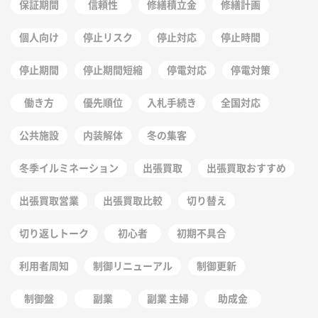
保証期間
信頼性
修繕積立金
修繕計画
個人向け
停止リスク
停止対応
停止時間
停止期間
停止期間短縮
停電対応
停電対策
働き方
優先順位
入札手続き
全国対応
公共施設
内装解体
冬の集客
冬季イルミネーション
出張買取
出張買取おすすめ
出張買取営業
出張買取比較
切り替え
切り返しトーク
初心者
初期不具合
利用者周知
制御リニューアル
制御更新
制御盤
副業
副業 主婦
助成金