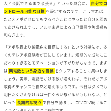
人と会話できるまで頑張る」といった具合に、
自分でコ
ントロール可能な目標
を設定するのです。こうすれば、
たとえアポがゼロでもやるべきことはやったと自分を認め
てあげられますし、ノルマ未達による自己嫌悪や焦燥感も
和らぎます。
「アポ取得より架電数を目標にする」という対処法は、多
くのテレアポ経験者が口にしています。短期的な成功にこ
だわりすぎるとモチベーションが下がりがちなので、まず
は
架電数という身近な目標
をクリアすることに集中しま
しょう。実際、電話をかける数が増えれば、それだけアポ
取得のチャンスも自然と増えるものです。今日はダメでも
明日たくさん架ければ一件ぐらい繋がるかもしれない、と
いった
長期的な視点
で自分を励まし、コツコツ続けるこ
とがメンタルヘルスには有効です。