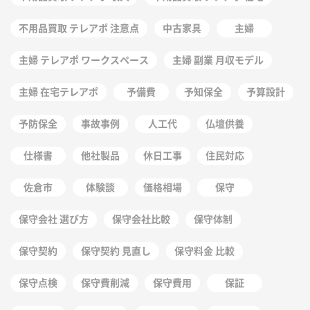
不用品買取 テレアポ 注意点
中古家具
主婦
主婦 テレアポ ワークスペース
主婦 副業 月収モデル
主婦 在宅テレアポ
予備費
予知保全
予算設計
予防保全
事故事例
人工代
仏壇供養
仕様書
他社製品
休日工事
住民対応
佐倉市
体験談
価格相場
保守
保守会社 選び方
保守会社比較
保守体制
保守契約
保守契約 見直し
保守料金 比較
保守点検
保守費削減
保守費用
保証