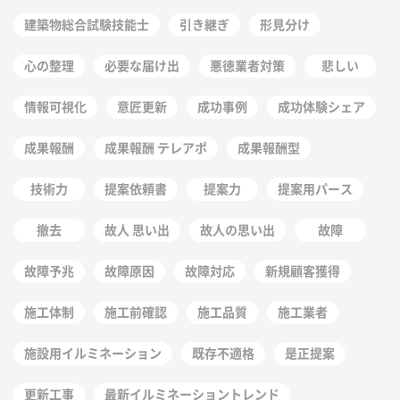
建築物総合試験技能士
引き継ぎ
形見分け
心の整理
必要な届け出
悪徳業者対策
悲しい
情報可視化
意匠更新
成功事例
成功体験シェア
成果報酬
成果報酬 テレアポ
成果報酬型
技術力
提案依頼書
提案力
提案用パース
撤去
故人 思い出
故人の思い出
故障
故障予兆
故障原因
故障対応
新規顧客獲得
施工体制
施工前確認
施工品質
施工業者
施設用イルミネーション
既存不適格
是正提案
更新工事
最新イルミネーショントレンド