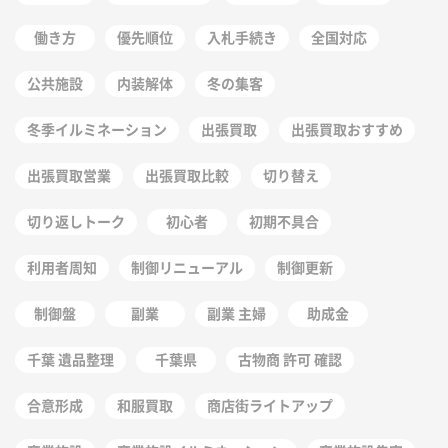
働き方
優先順位
入札手続き
全国対応
公共施設
内装解体
冬の集客
冬季イルミネーション
出張買取
出張買取おすすめ
出張買取営業
出張買取比較
切り替え
切り返しトーク
初心者
初期不具合
利用者周知
制御リニューアル
制御更新
制御盤
副業
副業 主婦
助成金
千葉 遺品整理
千葉県
古物商 許可 確認
合意形成
和服買取
商店街ライトアップ