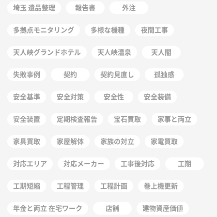
埼玉 遺品整理
報告書
外注
多拠点モニタリング
多様な機種
夜間工事
天人峡グランドホテル
天人峡温泉
天人閣
失敗事例
契約
契約見直し
孤独感
安全基準
安全対策
安全性
安全装備
安全装置
定期検査報告
宝石買取
家事と両立
家具買取
家屋解体
家族の対立
家電買取
対応エリア
対応メーカー
工事後対応
工期
工期短縮
工程管理
工程計画
巻上機更新
年金と両立 在宅ワーク
店舗
建物資産価値