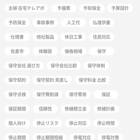
主婦 在宅テレアポ
予備費
予知保全
予算設計
予防保全
事故事例
人工代
仏壇供養
仕様書
他社製品
休日工事
住民対応
佐倉市
体験談
価格相場
保守
保守会社 選び方
保守会社比較
保守体制
保守契約
保守契約 見直し
保守料金 比較
保守点検
保守費削減
保守費用
保証
保証期間
信頼性
修繕積立金
修繕計画
個人向け
停止リスク
停止対応
停止時間
停止期間
停止期間短縮
停電対応
停電対策