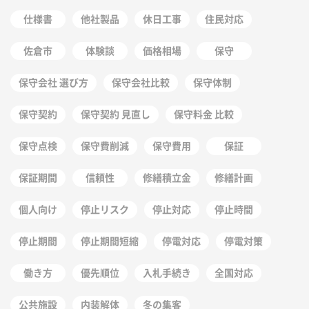
仕様書
他社製品
休日工事
住民対応
佐倉市
体験談
価格相場
保守
保守会社 選び方
保守会社比較
保守体制
保守契約
保守契約 見直し
保守料金 比較
保守点検
保守費削減
保守費用
保証
保証期間
信頼性
修繕積立金
修繕計画
個人向け
停止リスク
停止対応
停止時間
停止期間
停止期間短縮
停電対応
停電対策
働き方
優先順位
入札手続き
全国対応
公共施設
内装解体
冬の集客