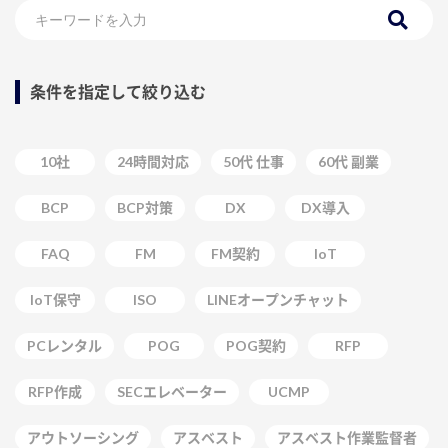
条件を指定して絞り込む
10社
24時間対応
50代 仕事
60代 副業
BCP
BCP対策
DX
DX導入
FAQ
FM
FM契約
IoT
IoT保守
ISO
LINEオープンチャット
PCレンタル
POG
POG契約
RFP
RFP作成
SECエレベーター
UCMP
アウトソーシング
アスベスト
アスベスト作業監督者