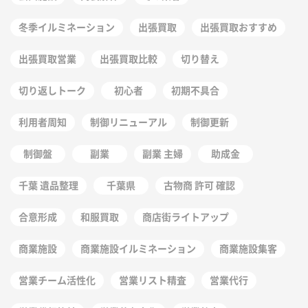
冬季イルミネーション
出張買取
出張買取おすすめ
出張買取営業
出張買取比較
切り替え
切り返しトーク
初心者
初期不具合
利用者周知
制御リニューアル
制御更新
制御盤
副業
副業 主婦
助成金
千葉 遺品整理
千葉県
古物商 許可 確認
合意形成
和服買取
商店街ライトアップ
商業施設
商業施設イルミネーション
商業施設集客
営業チーム活性化
営業リスト精査
営業代行