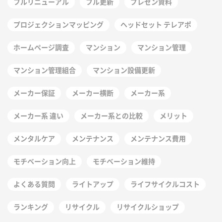
フルリニューアル
フル更新
プレゼン資料
プロジェクションマッピング
ヘッドセット テレアポ
ホームページ調査
マンション
マンション管理
マンション管理組合
マンション設備更新
メーカー保証
メーカー横断
メーカー系
メーカー系 違い
メーカー系との比較
メリット
メンタルケア
メンテナンス
メンテナンス費用
モチベーション向上
モチベーション維持
よくある質問
ライトアップ
ライフサイクルコスト
ランキング
リサイクル
リサイクルショップ