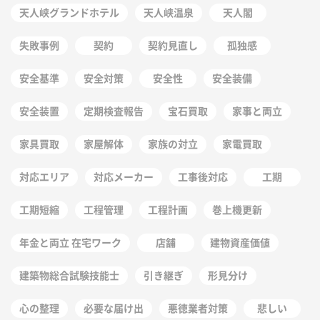
天人峡グランドホテル
天人峡温泉
天人閣
失敗事例
契約
契約見直し
孤独感
安全基準
安全対策
安全性
安全装備
安全装置
定期検査報告
宝石買取
家事と両立
家具買取
家屋解体
家族の対立
家電買取
対応エリア
対応メーカー
工事後対応
工期
工期短縮
工程管理
工程計画
巻上機更新
年金と両立 在宅ワーク
店舗
建物資産価値
建築物総合試験技能士
引き継ぎ
形見分け
心の整理
必要な届け出
悪徳業者対策
悲しい