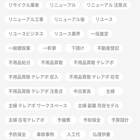
リサイクル業者
リニューアル
リニューアル 注意点
リニューアル工事
リニューアル後
リユース
リユースビジネス
リユース業界
一括査定
一般建設業
一軒家
下請け
不動産登記
不用品処分
不用品買取
不用品買取 テレアポ
不用品買取 テレアポ 収入
不用品買取 テレアポ 在宅
不用品買取 テレアポ 注意点
中古家具
主婦
主婦 テレアポ ワークスペース
主婦 副業 月収モデル
主婦 在宅テレアポ
予備費
予知保全
予算設計
予防保全
事故事例
人工代
仏壇供養