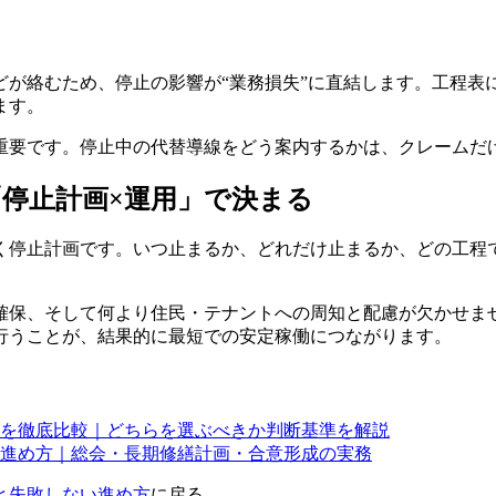
どが絡むため、停止の影響が“業務損失”に直結します。工程表
ます。
重要です。停止中の代替導線をどう案内するかは、クレームだ
停止計画×運用」で決まる
く停止計画です。いつ止まるか、どれだけ止まるか、どの工程
確保、そして何より住民・テナントへの周知と配慮が欠かせま
行うことが、結果的に最短での安定稼働につながります。
を徹底比較｜どちらを選ぶべきか判断基準を解説
進め方｜総会・長期修繕計画・合意形成の実務
と失敗しない進め方
に戻る