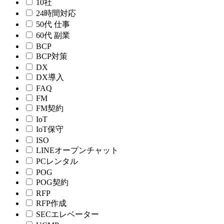
10社
24時間対応
50代 仕事
60代 副業
BCP
BCP対策
DX
DX導入
FAQ
FM
FM契約
IoT
IoT保守
ISO
LINEオープンチャット
PCレンタル
POG
POG契約
RFP
RFP作成
SECエレベーター