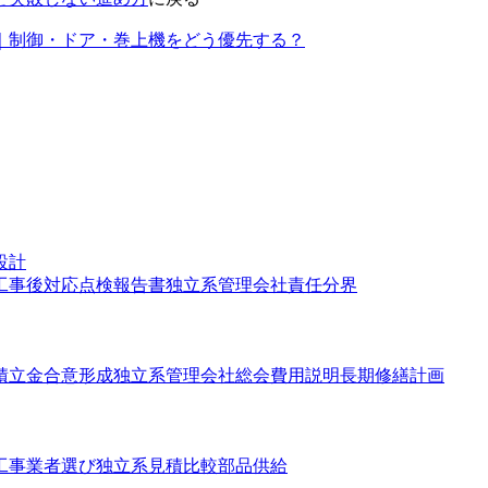
｜制御・ドア・巻上機をどう優先する？
設計
工事後対応
点検報告書
独立系
管理会社
責任分界
積立金
合意形成
独立系
管理会社
総会
費用説明
長期修繕計画
工事
業者選び
独立系
見積比較
部品供給