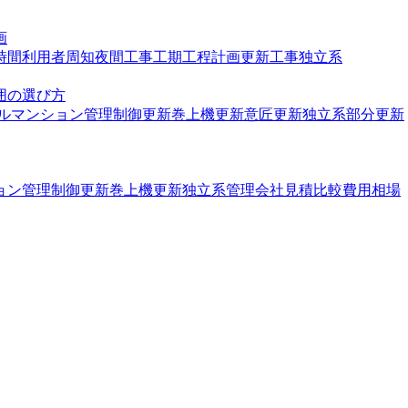
画
時間
利用者周知
夜間工事
工期
工程計画
更新工事
独立系
囲の選び方
ル
マンション管理
制御更新
巻上機更新
意匠更新
独立系
部分更新
ョン管理
制御更新
巻上機更新
独立系
管理会社
見積比較
費用相場