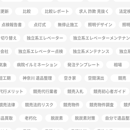
階更新
比較
比較レポート
求人 詐欺 見抜く
法定
点検報告書
点灯式
無停止施工
照明デザイン
照
 切り替え
独立系エレベーター
独立系エレベーターメンテナン
守会社
独立系エレベーター点検
独立系メンテナンス
独立
気象
病院イルミネーション
発注テンプレート
相場
短工期
神奈川 遺品整理
空き家
空間演出
競売
代行メリット
競売代行業者
競売入札
競売初心者ガイド
競売法律
競売法的リスク
競売物件
競売物件調査
競
術品買取
老朽化
脱炭素
脱炭素対策
自分で遺品整