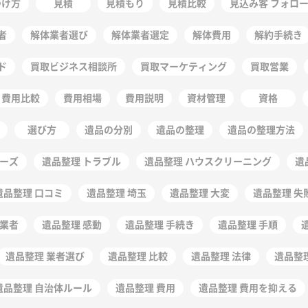
つけ方
見積
見積もり
見積比較
見込み客 フォロ
者
解体業者選び
解体業者選定
解体費用
解約手続き
ド
買取ビジネス相談所
買取マーケティング
買取営業
費用比較
費用相場
費用説明
資材管理
資格
選び方
遺品の分別
遺品の整理
遺品の整理方法
ムーズ
遺品整理 トラブル
遺品整理 ハウスクリーニング
遺
遺品整理 口コミ
遺品整理 埼玉
遺品整理 大変
遺品整理 失
徳業者
遺品整理 感動
遺品整理 手続き
遺品整理 手順
遺品整理 業者選び
遺品整理 比較
遺品整理 法律
遺品整
遺品整理 自治体ルール
遺品整理 費用
遺品整理 費用を抑える