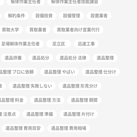
ー
解体作業主任者
解体作業主任者技能講習
解約条件
設備投資
設備管理
設置業者
買取大学
買取業者
買取業者向け営業代行
足場解体作業主任者
足立区
迅速工事
遺品供養
遺品処分
遺品処分 法律
遺品整理
品整理 プロに依頼
遺品整理 やばい
遺品整理 仕分け
敗
遺品整理 失敗しない
遺品整理 形見分け
遺品整理 料金
遺品整理 方法
遺品整理 期間
理 注意点
遺品整理 準備
遺品整理 片付け
遺品整理 費用目安
遺品整理 費用相場