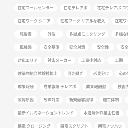
在宅コールセンター
在宅テレアポ
在宅テレアポ コ
在宅ワーク シニア
在宅ワーク リアルな収入
在宅ワ
報告書
外注
多拠点モニタリング
多様な
孤独感
安全基準
安全対策
安全性
安
対応エリア
対応メーカー
工事後対応
工期
建築物総合試験技能士
引き継ぎ
形見分け
心の
成果報酬
成果報酬 テレアポ
成果報酬型
技術
故障原因
故障対応
新規顧客獲得
施工体制
最新イルミネーショントレンド
木造解体作業主任者
架電 クロージング
架電スクリプト
架電ノウハウ