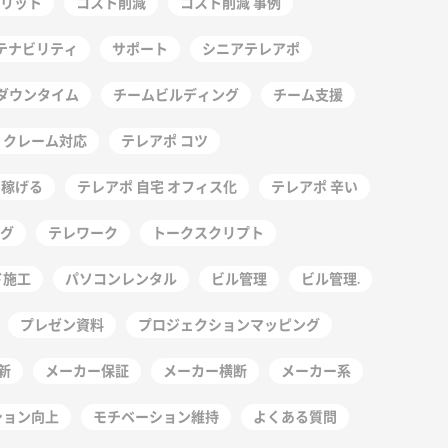
リット
コスト削減
コスト削減 事例
テナビリティ
サポート
シニアテレアポ
ダウンタイム
チームビルディング
チーム支援
 クレーム対応
テレアポ コツ
 稼げる
テレアポ 自宅 オフィス化
テレアポ 辛い
グ
テレワーク
トークスクリプト
ド施工
パソコンレンタル
ビル管理
ビル管理.
プレゼン資料
プロジェクションマッピング
新
メーカー保証
メーカー横断
メーカー系
ション向上
モチベーション維持
よくある質問