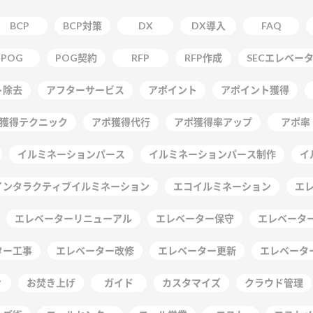
BCP
BCP対策
DX
DX導入
FAQ
POG
POG契約
RFP
RFP作成
SECエレベー
ト除去
アフターサービス
アポイント
アポイント獲得
獲得テクニック
アポ獲得代行
アポ獲得率アップ
アポ率
イルミネーションパース
イルミネーションパース制作
イ
インタラクティブイルミネーション
エコイルミネーション
エ
エレベーターリニューアル
エレベーター保守
エレベーター
ター工事
エレベーター改修
エレベーター更新
エレベータ
ィ
お焚き上げ
ガイド
カスタマイズ
クラウド管理