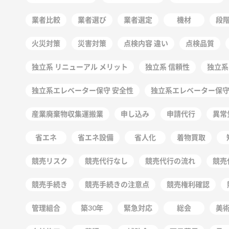
業者比較
業者選び
業者選定
機材
段
火災対策
災害対策
点検内容 違い
点検品質
独立系 リニューアル メリット
独立系 信頼性
独立系
独立系エレベーター保守 安全性
独立系エレベーター保
産業廃棄物収集運搬業
申し込み
申請代行
異常
省エネ
省エネ設備
省人化
着物買取
競売リスク
競売代行なし
競売代行の流れ
競売
競売手続き
競売手続きの注意点
競売権利確認
管理組合
築30年
緊急対応
総会
美