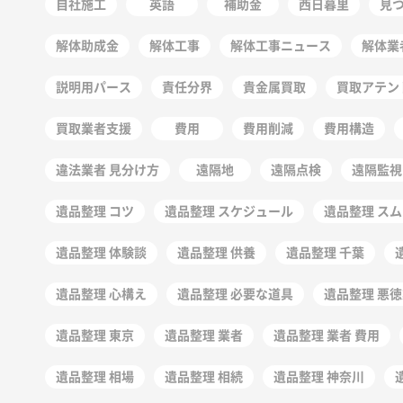
自社施工
英語
補助金
西日暮里
見
解体助成金
解体工事
解体工事ニュース
解体業
説明用パース
責任分界
貴金属買取
買取アテン
買取業者支援
費用
費用削減
費用構造
違法業者 見分け方
遠隔地
遠隔点検
遠隔監視
遺品整理 コツ
遺品整理 スケジュール
遺品整理 ス
遺品整理 体験談
遺品整理 供養
遺品整理 千葉
遺品整理 心構え
遺品整理 必要な道具
遺品整理 悪
遺品整理 東京
遺品整理 業者
遺品整理 業者 費用
遺品整理 相場
遺品整理 相続
遺品整理 神奈川