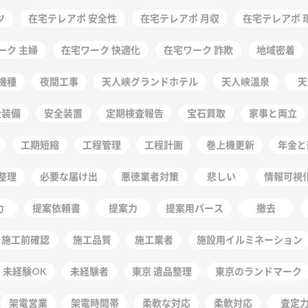
ツ
在宅テレアポ 安全性
在宅テレアポ 月収
在宅テレアポ 
ーク 主婦
在宅ワーク 快適化
在宅ワーク 詐欺
地域密着
機種
夜間工事
天人峡グランドホテル
天人峡温泉
天
全装備
安全装置
定期検査報告
宝石買取
家事と両立
工期短縮
工程管理
工程計画
巻上機更新
年金と
整理
必要な届け出
悪徳業者対策
悲しい
情報可視
力
提案依頼書
提案力
提案用パース
撤去
施工前確認
施工品質
施工業者
施設用イルミネーション
未経験OK
未経験者
東京 遺品整理
東京のランドマーク
架電営業
架電時間帯
柔軟な対応
柔軟対応
査定