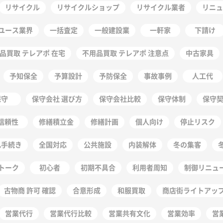
リサイクル
リサイクルショップ
リサイクル業者
リニュ
ユース業界
一括査定
一般建設業
一軒家
下請け
品買取 テレアポ 在宅
不用品買取 テレアポ 注意点
中古家具
予知保全
予算設計
予防保全
事故事例
人工代
保守
保守会社 選び方
保守会社比較
保守体制
保守
信頼性
修繕積立金
修繕計画
個人向け
停止リスク
札手続き
全国対応
公共施設
内装解体
冬の集客
トーク
初心者
初期不具合
利用者周知
制御リニュ
古物商 許可 確認
合意形成
和服買取
商店街ライトアッ
営業代行
営業代行比較
営業共有文化
営業効率
営