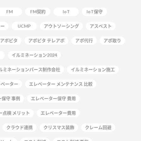
FM
FM契約
IoT
IoT保守
ター
UCMP
アウトソーシング
アスベスト
アポピタ
アポピタ テレアポ
アポ代行
アポ取り
イルミネーション2024
ルミネーションパース制作会社
イルミネーション施工
レベーター
エレベーター メンテナンス 比較
保守 事例
エレベーター保守 費用
ー点検 メリット
エレベーター費用
クラウド連携
クリスマス装飾
クレーム回避