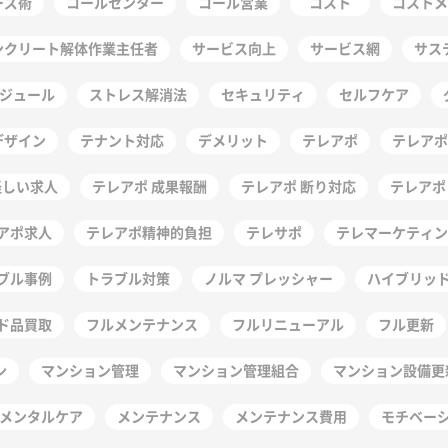
ーズ術
コールセンター
コール営業
コスト
コストメ
ンクリート解体作業主任者
サービス向上
サービス網
サス
ジュール
ストレス解消法
セキュリティ
セルフケア
デザイン
テナント対応
デメリット
テレアポ
テレアポ
怪しい求人
テレアポ 成果報酬
テレアポ 断り対応
テレアポ
アポ求人
テレアポ精神的負担
テレサポ
テレマーケティン
ブル事例
トラブル対策
ノルマ プレッシャー
ハイブリッ
ド品買取
フルメンテナンス
フルリニューアル
フル更新
ン
マンション管理
マンション管理組合
マンション設備更
メンタルケア
メンテナンス
メンテナンス費用
モチベー