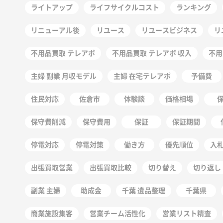
ライトアップ
ライフサイクルコスト
ランキング
リニューアル後
リユース
リユースビジネス
リ
不用品買取 テレアポ
不用品買取 テレアポ 収入
不用
主婦 副業 月収モデル
主婦 在宅テレアポ
予備費
住民対応
佐倉市
体験談
価格相場
保守費削減
保守費用
保証
保証期間
停電対応
停電対策
働き方
優先順位
入
出張買取営業
出張買取比較
切り替え
切り返し
副業 主婦
助成金
千葉 遺品整理
千葉県
商業施設集客
営業チーム活性化
営業リスト精査