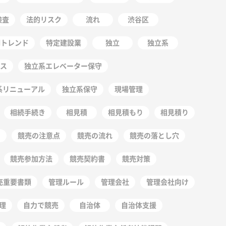
検査
法的リスク
流れ
渋谷区
明トレンド
特定建設業
独立
独立系
ス
独立系エレベーター保守
系リニューアル
独立系保守
現場管理
相続手続き
相見積
相見積もり
相見積り
競売の注意点
競売の流れ
競売の落とし穴
競売参加方法
競売契約書
競売対策
売重要書類
管理ルール
管理会社
管理会社向け
理
自力で競売
自治体
自治体支援