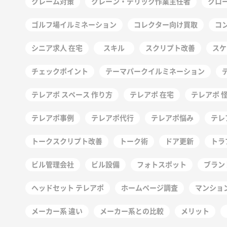
クレーム対策
クレーン・デリック作業主任者
クロ
ゴルフ場イルミネーション
コレクター向け買取
コ
シニア求人 在宅
スキル
スクリプト改善
スケ
チェックポイント
テーマパークイルミネーション
テレアポ スペース 作り方
テレアポ 在宅
テレアポ 
テレアポ事例
テレアポ代行
テレアポ悩み
テレ
トークスクリプト改善
トーク術
ドア更新
トラ
ビル管理会社
ビル設備
フォトスポット
ブラン
ヘッドセット テレアポ
ホームページ調査
マンショ
メーカー系 違い
メーカー系との比較
メリット