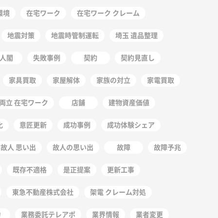
環境
在宅ワーク
在宅ワーク クレーム
地震対策
地震時管制運転
埼玉 遺品整理
人閣
失敗事例
契約
契約見直し
家具買取
家屋解体
家族の対立
家電買取
両立 在宅ワーク
店舗
建物資産価値
化
意匠更新
成功事例
成功体験シェア
故人 思い出
故人の思い出
故障
故障予兆
既存不適格
是正提案
更新工事
東急不動産株式会社
架電 クレーム対処
力
業務委託テレアポ
業界情報
業者変更