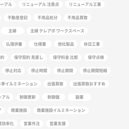
ーアル
リニューアル 注意点
リニューアル工事
不動産登記
不用品処分
不用品買取
主婦
主婦 テレアポ ワークスペース
仏壇供養
仕様書
他社製品
休日工事
契約
保守契約 見直し
保守料金 比較
保守点検
停止対応
停止時間
停止期間
停止期間短縮
冬季イルミネーション
出張買取
出張買取おすすめ
ーアル
制御更新
制御盤
副業
プ
商業施設
商業施設イルミネーション
業効率化
営業外注
営業支援