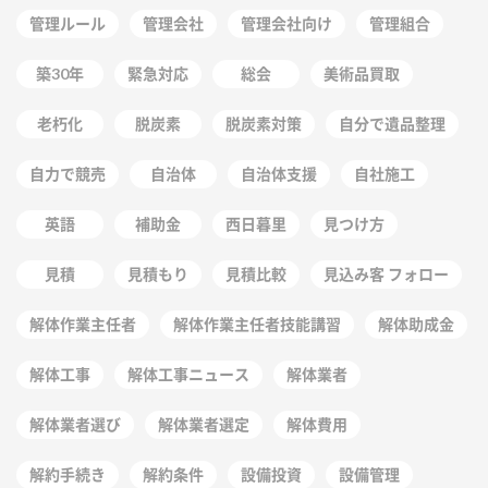
管理ルール
管理会社
管理会社向け
管理組合
築30年
緊急対応
総会
美術品買取
老朽化
脱炭素
脱炭素対策
自分で遺品整理
自力で競売
自治体
自治体支援
自社施工
英語
補助金
西日暮里
見つけ方
見積
見積もり
見積比較
見込み客 フォロー
解体作業主任者
解体作業主任者技能講習
解体助成金
解体工事
解体工事ニュース
解体業者
解体業者選び
解体業者選定
解体費用
解約手続き
解約条件
設備投資
設備管理