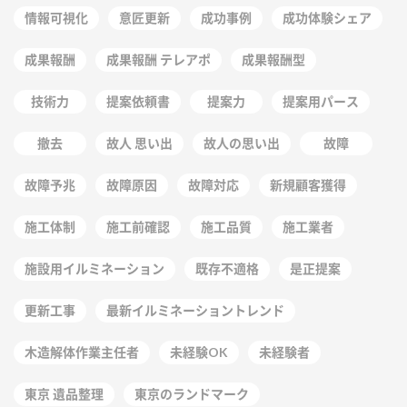
情報可視化
意匠更新
成功事例
成功体験シェア
成果報酬
成果報酬 テレアポ
成果報酬型
技術力
提案依頼書
提案力
提案用パース
撤去
故人 思い出
故人の思い出
故障
故障予兆
故障原因
故障対応
新規顧客獲得
施工体制
施工前確認
施工品質
施工業者
施設用イルミネーション
既存不適格
是正提案
更新工事
最新イルミネーショントレンド
木造解体作業主任者
未経験OK
未経験者
東京 遺品整理
東京のランドマーク