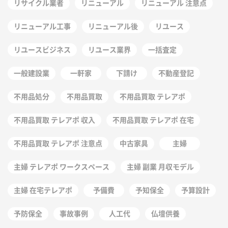
リサイクル業者
リニューアル
リニューアル 注意点
リニューアル工事
リニューアル後
リユース
リユースビジネス
リユース業界
一括査定
一般建設業
一軒家
下請け
不動産登記
不用品処分
不用品買取
不用品買取 テレアポ
不用品買取 テレアポ 収入
不用品買取 テレアポ 在宅
不用品買取 テレアポ 注意点
中古家具
主婦
主婦 テレアポ ワークスペース
主婦 副業 月収モデル
主婦 在宅テレアポ
予備費
予知保全
予算設計
予防保全
事故事例
人工代
仏壇供養