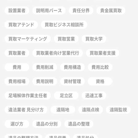
設置業者
説明用パース
責任分界
貴金属買取
買取アテンド
買取ビジネス相談所
買取マーケティング
買取営業
買取大学
買取業者
買取業者向け営業代行
買取業者支援
費用
費用削減
費用構造
費用比較
費用相場
費用説明
資材管理
資格
足場解体作業主任者
足立区
迅速工事
違法業者 見分け方
遠隔地
遠隔点検
遠隔監視
選び方
遺品の分別
遺品の整理
遺品の整理方法
遺品供養
遺品処分