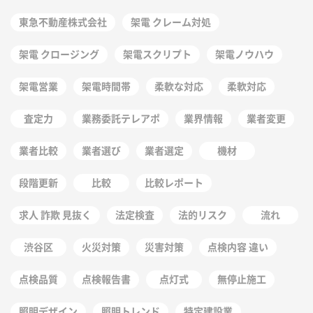
東急不動産株式会社
架電 クレーム対処
架電 クロージング
架電スクリプト
架電ノウハウ
架電営業
架電時間帯
柔軟な対応
柔軟対応
査定力
業務委託テレアポ
業界情報
業者変更
業者比較
業者選び
業者選定
機材
段階更新
比較
比較レポート
求人 詐欺 見抜く
法定検査
法的リスク
流れ
渋谷区
火災対策
災害対策
点検内容 違い
点検品質
点検報告書
点灯式
無停止施工
照明デザイン
照明トレンド
特定建設業