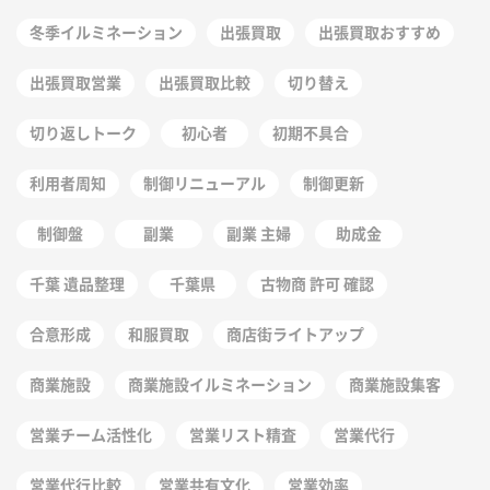
冬季イルミネーション
出張買取
出張買取おすすめ
出張買取営業
出張買取比較
切り替え
切り返しトーク
初心者
初期不具合
利用者周知
制御リニューアル
制御更新
制御盤
副業
副業 主婦
助成金
千葉 遺品整理
千葉県
古物商 許可 確認
合意形成
和服買取
商店街ライトアップ
商業施設
商業施設イルミネーション
商業施設集客
営業チーム活性化
営業リスト精査
営業代行
営業代行比較
営業共有文化
営業効率