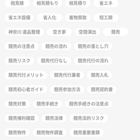
相見積
相見積もり
相見積り
省エネ
省エネ設備
省人化
着物買取
短工期
神奈川 遺品整理
空き家
空間演出
競売
競売の注意点
競売の流れ
競売の落とし穴
競売リスク
競売代行なし
競売代行の流れ
競売代行メリット
競売代行業者
競売入札
競売初心者ガイド
競売参加方法
競売契約書
競売対策
競売手続き
競売手続きの注意点
競売権利確認
競売法律
競売法的リスク
競売物件
競売物件調査
競売重要書類