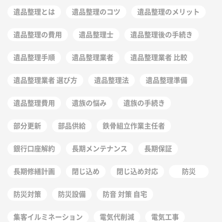
遺品整理とは
遺品整理のコツ
遺品整理のメリット
遺品整理の費用
遺品整理士
遺品整理後の手続き
遺品整理手順
遺品整理業者
遺品整理業者 比較
遺品整理業者 選び方
遺品整理法
遺品整理準備
遺品整理費用
遺族の悩み
遺族の手続き
部分更新
部品供給
鉄骨組立作業主任者
銀行口座解約
長期メンテナンス
長期保証
長期修繕計画
閉じ込め
閉じ込め対応
防災
防災対策
防災設備
防音 対策 自宅
集客イルミネーション
電気代削減
電気工事