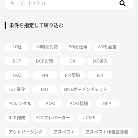
条件を指定して絞り込む
10社
24時間対応
50代 仕事
60代 副業
BCP
BCP対策
DX
DX導入
FAQ
FM
FM契約
IoT
IoT保守
ISO
LINEオープンチャット
PCレンタル
POG
POG契約
RFP
RFP作成
SECエレベーター
UCMP
アウトソーシング
アスベスト
アスベスト作業監督者