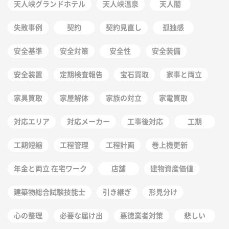
天人峡グランドホテル
天人峡温泉
天人閣
失敗事例
契約
契約見直し
孤独感
安全基準
安全対策
安全性
安全装備
安全装置
定期検査報告
宝石買取
家事と両立
家具買取
家屋解体
家族の対立
家電買取
対応エリア
対応メーカー
工事後対応
工期
工期短縮
工程管理
工程計画
巻上機更新
年金と両立 在宅ワーク
店舗
建物資産価値
建築物総合試験技能士
引き継ぎ
形見分け
心の整理
必要な届け出
悪徳業者対策
悲しい