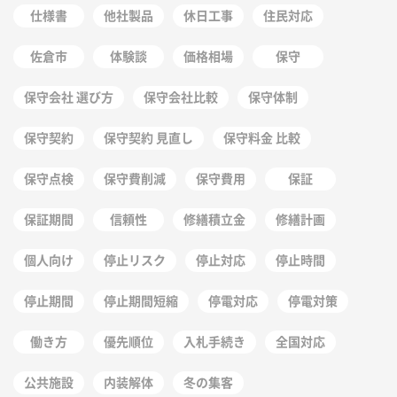
仕様書
他社製品
休日工事
住民対応
佐倉市
体験談
価格相場
保守
保守会社 選び方
保守会社比較
保守体制
保守契約
保守契約 見直し
保守料金 比較
保守点検
保守費削減
保守費用
保証
保証期間
信頼性
修繕積立金
修繕計画
個人向け
停止リスク
停止対応
停止時間
停止期間
停止期間短縮
停電対応
停電対策
働き方
優先順位
入札手続き
全国対応
公共施設
内装解体
冬の集客