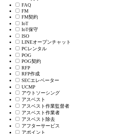
FAQ
FM
FM契約
IoT
IoT保守
ISO
LINEオープンチャット
PCレンタル
POG
POG契約
RFP
RFP作成
SECエレベーター
UCMP
アウトソーシング
アスベスト
アスベスト作業監督者
アスベスト作業者
アスベスト除去
アフターサービス
アポイント