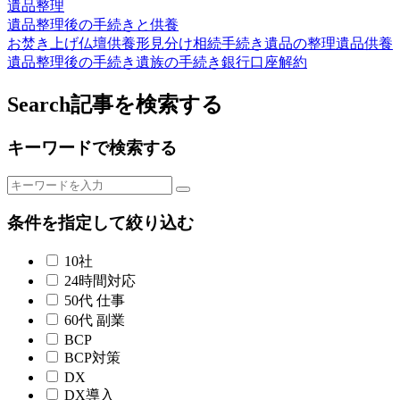
遺品整理
遺品整理後の手続きと供養
お焚き上げ
仏壇供養
形見分け
相続手続き
遺品の整理
遺品供養
遺品整理後の手続き
遺族の手続き
銀行口座解約
Search
記事を検索する
キーワードで検索する
条件を指定して絞り込む
10社
24時間対応
50代 仕事
60代 副業
BCP
BCP対策
DX
DX導入