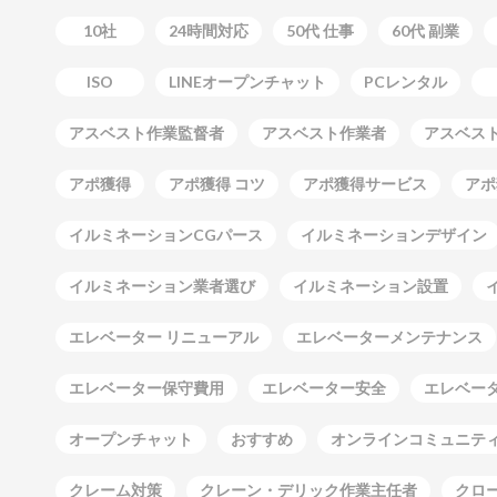
10社
24時間対応
50代 仕事
60代 副業
ISO
LINEオープンチャット
PCレンタル
アスベスト作業監督者
アスベスト作業者
アスベス
アポ獲得
アポ獲得 コツ
アポ獲得サービス
アポ
イルミネーションCGパース
イルミネーションデザイン
イルミネーション業者選び
イルミネーション設置
エレベーター リニューアル
エレベーターメンテナンス
エレベーター保守費用
エレベーター安全
エレベー
オープンチャット
おすすめ
オンラインコミュニテ
クレーム対策
クレーン・デリック作業主任者
クロ