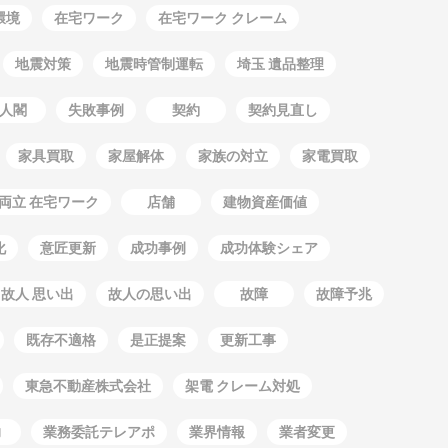
環境
在宅ワーク
在宅ワーク クレーム
地震対策
地震時管制運転
埼玉 遺品整理
人閣
失敗事例
契約
契約見直し
家具買取
家屋解体
家族の対立
家電買取
両立 在宅ワーク
店舗
建物資産価値
化
意匠更新
成功事例
成功体験シェア
故人 思い出
故人の思い出
故障
故障予兆
既存不適格
是正提案
更新工事
東急不動産株式会社
架電 クレーム対処
力
業務委託テレアポ
業界情報
業者変更