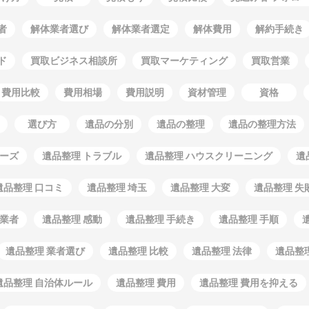
者
解体業者選び
解体業者選定
解体費用
解約手続き
ド
買取ビジネス相談所
買取マーケティング
買取営業
費用比較
費用相場
費用説明
資材管理
資格
選び方
遺品の分別
遺品の整理
遺品の整理方法
ムーズ
遺品整理 トラブル
遺品整理 ハウスクリーニング
遺
遺品整理 口コミ
遺品整理 埼玉
遺品整理 大変
遺品整理 失
徳業者
遺品整理 感動
遺品整理 手続き
遺品整理 手順
遺品整理 業者選び
遺品整理 比較
遺品整理 法律
遺品整
遺品整理 自治体ルール
遺品整理 費用
遺品整理 費用を抑える