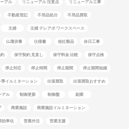
ーアル
リニューアル 注意点
リニューアル工事
不動産登記
不用品処分
不用品買取
主婦
主婦 テレアポ ワークスペース
仏壇供養
仕様書
他社製品
休日工事
契約
保守契約 見直し
保守料金 比較
保守点検
停止対応
停止時間
停止期間
停止期間短縮
冬季イルミネーション
出張買取
出張買取おすすめ
ーアル
制御更新
制御盤
副業
プ
商業施設
商業施設イルミネーション
業効率化
営業外注
営業支援