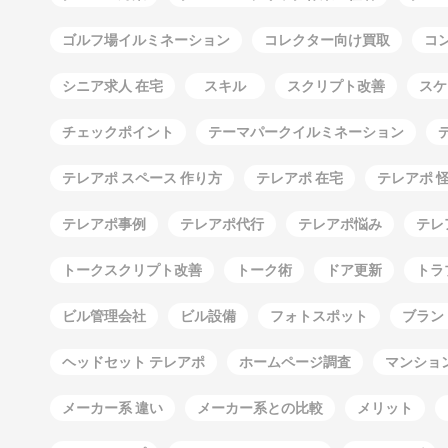
ゴルフ場イルミネーション
コレクター向け買取
コ
シニア求人 在宅
スキル
スクリプト改善
スケ
チェックポイント
テーマパークイルミネーション
テレアポ スペース 作り方
テレアポ 在宅
テレアポ 
テレアポ事例
テレアポ代行
テレアポ悩み
テレ
トークスクリプト改善
トーク術
ドア更新
トラ
ビル管理会社
ビル設備
フォトスポット
ブラン
ヘッドセット テレアポ
ホームページ調査
マンショ
メーカー系 違い
メーカー系との比較
メリット