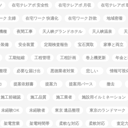
ツ
在宅テレアポ 安全性
在宅テレアポ 月収
在宅テレアポ 
ーク 主婦
在宅ワーク 快適化
在宅ワーク 詐欺
地域密着
機種
夜間工事
天人峡グランドホテル
天人峡温泉
天
全装備
安全装置
定期検査報告
宝石買取
家事と両立
工期短縮
工程管理
工程計画
巻上機更新
年金と
整理
必要な届け出
悪徳業者対策
悲しい
情報可視
力
提案依頼書
提案力
提案用パース
撤去
施工前確認
施工品質
施工業者
施設用イルミネーション
未経験OK
未経験者
東京 遺品整理
東京のランドマーク
架電営業
架電時間帯
柔軟な対応
柔軟対応
査定