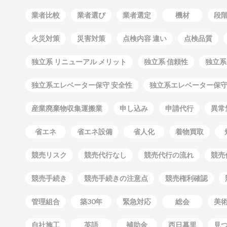
業者比較
業者選び
業者選定
機材
段
火災対策
災害対策
点検内容 違い
点検品質
独立系 リニューアル メリット
独立系 信頼性
独立系
独立系エレベーター保守 安全性
独立系エレベーター保
産業廃棄物収集運搬業
申し込み
申請代行
異常
省エネ
省エネ設備
省人化
着物買取
競売リスク
競売代行なし
競売代行の流れ
競売
競売手続き
競売手続きの注意点
競売権利確認
管理組合
築30年
緊急対応
総会
美
自社施工
英語
補助金
西日暮里
見