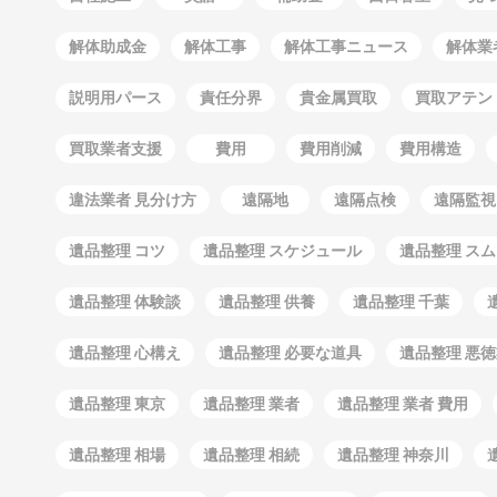
解体助成金
解体工事
解体工事ニュース
解体業
説明用パース
責任分界
貴金属買取
買取アテン
買取業者支援
費用
費用削減
費用構造
違法業者 見分け方
遠隔地
遠隔点検
遠隔監視
遺品整理 コツ
遺品整理 スケジュール
遺品整理 ス
遺品整理 体験談
遺品整理 供養
遺品整理 千葉
遺品整理 心構え
遺品整理 必要な道具
遺品整理 悪
遺品整理 東京
遺品整理 業者
遺品整理 業者 費用
遺品整理 相場
遺品整理 相続
遺品整理 神奈川