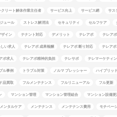
ンクリート解体作業主任者
サービス向上
サービス網
サス
ジュール
ストレス解消法
セキュリティ
セルフケア
デザイン
テナント対応
デメリット
テレアポ
テレアポ
怪しい求人
テレアポ 成果報酬
テレアポ 断り対応
テレアポ
アポ求人
テレアポ精神的負担
テレサポ
テレマーケティン
ブル事例
トラブル対策
ノルマ プレッシャー
ハイブリッ
ド品買取
フルメンテナンス
フルリニューアル
フル更新
ン
マンション管理
マンション管理組合
マンション設備更
メンタルケア
メンテナンス
メンテナンス費用
モチベー