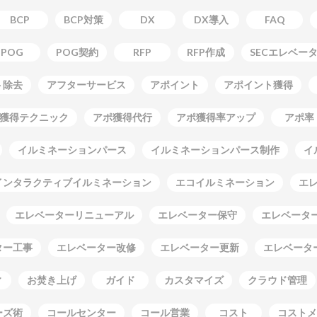
BCP
BCP対策
DX
DX導入
FAQ
POG
POG契約
RFP
RFP作成
SECエレベー
ト除去
アフターサービス
アポイント
アポイント獲得
獲得テクニック
アポ獲得代行
アポ獲得率アップ
アポ率
イルミネーションパース
イルミネーションパース制作
イ
インタラクティブイルミネーション
エコイルミネーション
エ
エレベーターリニューアル
エレベーター保守
エレベーター
ター工事
エレベーター改修
エレベーター更新
エレベータ
ィ
お焚き上げ
ガイド
カスタマイズ
クラウド管理
ーズ術
コールセンター
コール営業
コスト
コストメ