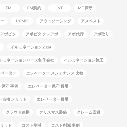
FM
FM契約
IoT
IoT保守
ター
UCMP
アウトソーシング
アスベスト
アポピタ
アポピタ テレアポ
アポ代行
アポ取り
イルミネーション2024
ルミネーションパース制作会社
イルミネーション施工
レベーター
エレベーター メンテナンス 比較
保守 事例
エレベーター保守 費用
ー点検 メリット
エレベーター費用
クラウド連携
クリスマス装飾
クレーム回避
リット
コスト削減
コスト削減 事例