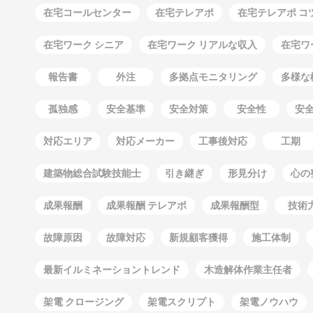
在宅コールセンター
在宅テレアポ
在宅テレアポ コ
在宅ワーク シニア
在宅ワーク リアルな収入
在宅ワ
報告書
外注
多拠点モニタリング
多様な
孤独感
安全基準
安全対策
安全性
安
対応エリア
対応メーカー
工事後対応
工期
建築物総合試験技能士
引き継ぎ
形見分け
心の
成果報酬
成果報酬 テレアポ
成果報酬型
技術
故障原因
故障対応
新規顧客獲得
施工体制
最新イルミネーショントレンド
木造解体作業主任者
架電 クロージング
架電スクリプト
架電ノウハウ