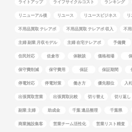
ライトアップ
ライフサイクルコスト
ランキング
リニューアル後
リユース
リユースビジネス
リ
不用品買取 テレアポ
不用品買取 テレアポ 収入
不用
主婦 副業 月収モデル
主婦 在宅テレアポ
予備費
住民対応
佐倉市
体験談
価格相場
保守費削減
保守費用
保証
保証期間
停電対応
停電対策
働き方
優先順位
入
出張買取営業
出張買取比較
切り替え
切り返し
副業 主婦
助成金
千葉 遺品整理
千葉県
商業施設集客
営業チーム活性化
営業リスト精査