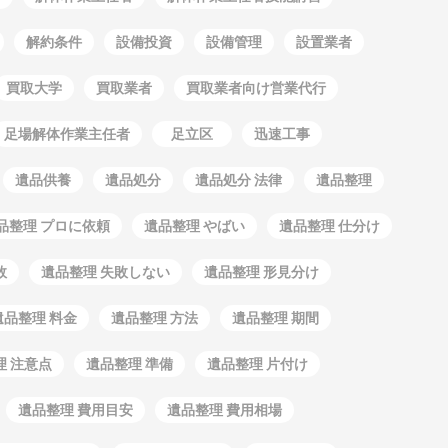
解約条件
設備投資
設備管理
設置業者
買取大学
買取業者
買取業者向け営業代行
足場解体作業主任者
足立区
迅速工事
遺品供養
遺品処分
遺品処分 法律
遺品整理
品整理 プロに依頼
遺品整理 やばい
遺品整理 仕分け
敗
遺品整理 失敗しない
遺品整理 形見分け
遺品整理 料金
遺品整理 方法
遺品整理 期間
理 注意点
遺品整理 準備
遺品整理 片付け
遺品整理 費用目安
遺品整理 費用相場