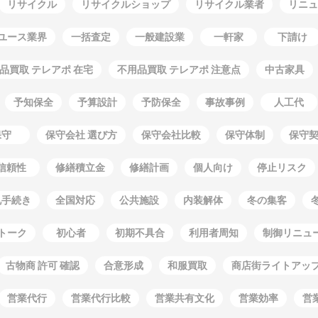
リサイクル
リサイクルショップ
リサイクル業者
リニュ
ユース業界
一括査定
一般建設業
一軒家
下請け
品買取 テレアポ 在宅
不用品買取 テレアポ 注意点
中古家具
予知保全
予算設計
予防保全
事故事例
人工代
保守
保守会社 選び方
保守会社比較
保守体制
保守
信頼性
修繕積立金
修繕計画
個人向け
停止リスク
札手続き
全国対応
公共施設
内装解体
冬の集客
トーク
初心者
初期不具合
利用者周知
制御リニュ
古物商 許可 確認
合意形成
和服買取
商店街ライトアッ
営業代行
営業代行比較
営業共有文化
営業効率
営