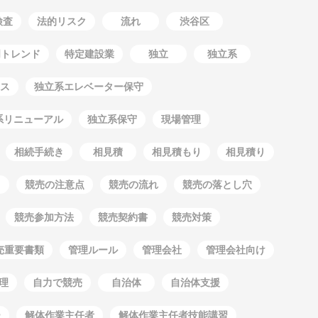
検査
法的リスク
流れ
渋谷区
明トレンド
特定建設業
独立
独立系
ス
独立系エレベーター保守
系リニューアル
独立系保守
現場管理
相続手続き
相見積
相見積もり
相見積り
競売の注意点
競売の流れ
競売の落とし穴
競売参加方法
競売契約書
競売対策
売重要書類
管理ルール
管理会社
管理会社向け
理
自力で競売
自治体
自治体支援
ー
解体作業主任者
解体作業主任者技能講習