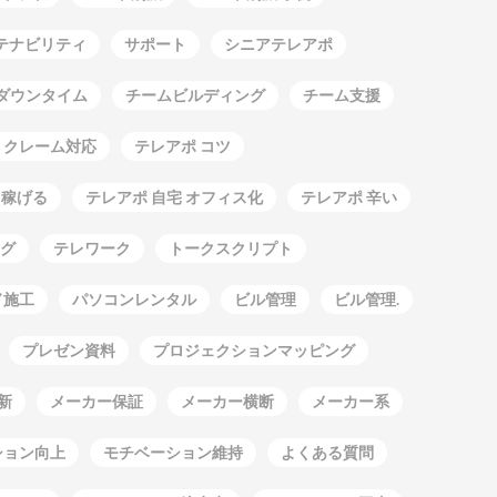
テナビリティ
サポート
シニアテレアポ
ダウンタイム
チームビルディング
チーム支援
 クレーム対応
テレアポ コツ
 稼げる
テレアポ 自宅 オフィス化
テレアポ 辛い
グ
テレワーク
トークスクリプト
ド施工
パソコンレンタル
ビル管理
ビル管理.
プレゼン資料
プロジェクションマッピング
新
メーカー保証
メーカー横断
メーカー系
ション向上
モチベーション維持
よくある質問