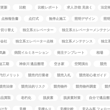
階更新
比較
比較レポート
求人 詐欺 見抜く
法定
点検報告書
点灯式
無停止施工
照明デザイン
照
 切り替え
独立系エレベーター
独立系エレベーターメンテナン
守会社
独立系エレベーター点検
独立系メンテナンス
独立
気象
病院イルミネーション
発注テンプレート
相場
短工期
神奈川 遺品整理
空き家
空間演出
競売
代行メリット
競売代行業者
競売入札
競売初心者ガイド
競売法律
競売法的リスク
競売物件
競売物件調査
競
術品買取
老朽化
脱炭素
脱炭素対策
自分で遺品整
つけ方
見積
見積もり
見積比較
見込み客 フォロ