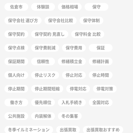
佐倉市
体験談
価格相場
保守
保守会社 選び方
保守会社比較
保守体制
保守契約
保守契約 見直し
保守料金 比較
保守点検
保守費削減
保守費用
保証
保証期間
信頼性
修繕積立金
修繕計画
個人向け
停止リスク
停止対応
停止時間
停止期間
停止期間短縮
停電対応
停電対策
働き方
優先順位
入札手続き
全国対応
公共施設
内装解体
冬の集客
冬季イルミネーション
出張買取
出張買取おすすめ