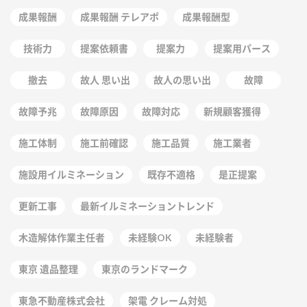
成果報酬
成果報酬 テレアポ
成果報酬型
技術力
提案依頼書
提案力
提案用パース
撤去
故人 思い出
故人の思い出
故障
故障予兆
故障原因
故障対応
新規顧客獲得
施工体制
施工前確認
施工品質
施工業者
施設用イルミネーション
既存不適格
是正提案
更新工事
最新イルミネーショントレンド
木造解体作業主任者
未経験OK
未経験者
東京 遺品整理
東京のランドマーク
東急不動産株式会社
架電 クレーム対処