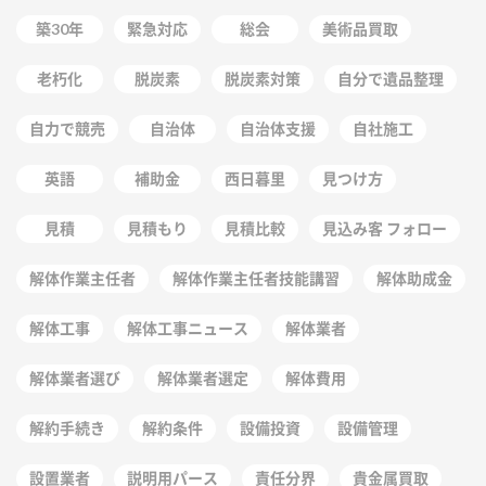
築30年
緊急対応
総会
美術品買取
老朽化
脱炭素
脱炭素対策
自分で遺品整理
自力で競売
自治体
自治体支援
自社施工
英語
補助金
西日暮里
見つけ方
見積
見積もり
見積比較
見込み客 フォロー
解体作業主任者
解体作業主任者技能講習
解体助成金
解体工事
解体工事ニュース
解体業者
解体業者選び
解体業者選定
解体費用
解約手続き
解約条件
設備投資
設備管理
設置業者
説明用パース
責任分界
貴金属買取