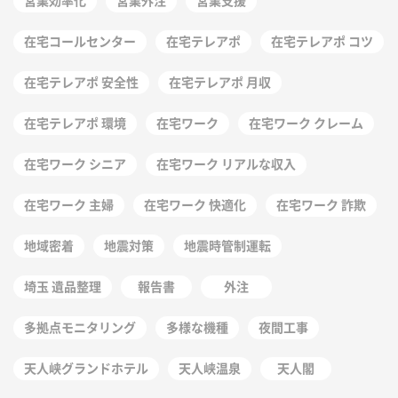
営業効率化
営業外注
営業支援
在宅コールセンター
在宅テレアポ
在宅テレアポ コツ
在宅テレアポ 安全性
在宅テレアポ 月収
在宅テレアポ 環境
在宅ワーク
在宅ワーク クレーム
在宅ワーク シニア
在宅ワーク リアルな収入
在宅ワーク 主婦
在宅ワーク 快適化
在宅ワーク 詐欺
地域密着
地震対策
地震時管制運転
埼玉 遺品整理
報告書
外注
多拠点モニタリング
多様な機種
夜間工事
天人峡グランドホテル
天人峡温泉
天人閣