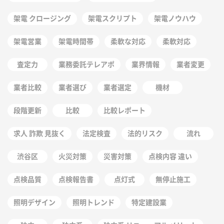
架電 クロージング
架電スクリプト
架電ノウハウ
架電営業
架電時間帯
柔軟な対応
柔軟対応
査定力
業務委託テレアポ
業界情報
業者変更
業者比較
業者選び
業者選定
機材
段階更新
比較
比較レポート
求人 詐欺 見抜く
法定検査
法的リスク
流れ
渋谷区
火災対策
災害対策
点検内容 違い
点検品質
点検報告書
点灯式
無停止施工
照明デザイン
照明トレンド
特定建設業