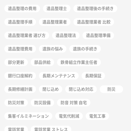
遺品整理の費用
遺品整理士
遺品整理後の手続き
遺品整理手順
遺品整理業者
遺品整理業者 比較
遺品整理業者 選び方
遺品整理法
遺品整理準備
遺品整理費用
遺族の悩み
遺族の手続き
部分更新
部品供給
鉄骨組立作業主任者
銀行口座解約
長期メンテナンス
長期保証
長期修繕計画
閉じ込め
閉じ込め対応
防災
防災対策
防災設備
防音 対策 自宅
集客イルミネーション
電気代削減
電気工事
電話営業
電話営業 ストレス