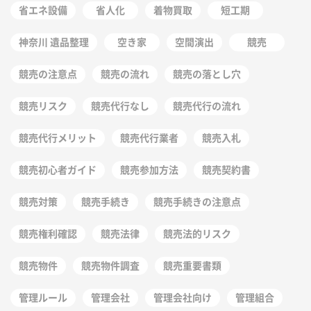
省エネ設備
省人化
着物買取
短工期
神奈川 遺品整理
空き家
空間演出
競売
競売の注意点
競売の流れ
競売の落とし穴
競売リスク
競売代行なし
競売代行の流れ
競売代行メリット
競売代行業者
競売入札
競売初心者ガイド
競売参加方法
競売契約書
競売対策
競売手続き
競売手続きの注意点
競売権利確認
競売法律
競売法的リスク
競売物件
競売物件調査
競売重要書類
管理ルール
管理会社
管理会社向け
管理組合