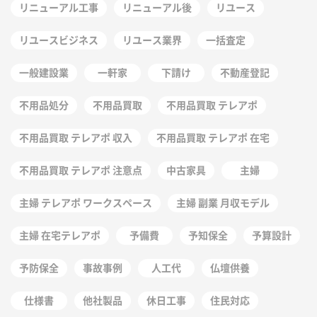
リニューアル工事
リニューアル後
リユース
リユースビジネス
リユース業界
一括査定
一般建設業
一軒家
下請け
不動産登記
不用品処分
不用品買取
不用品買取 テレアポ
不用品買取 テレアポ 収入
不用品買取 テレアポ 在宅
不用品買取 テレアポ 注意点
中古家具
主婦
主婦 テレアポ ワークスペース
主婦 副業 月収モデル
主婦 在宅テレアポ
予備費
予知保全
予算設計
予防保全
事故事例
人工代
仏壇供養
仕様書
他社製品
休日工事
住民対応