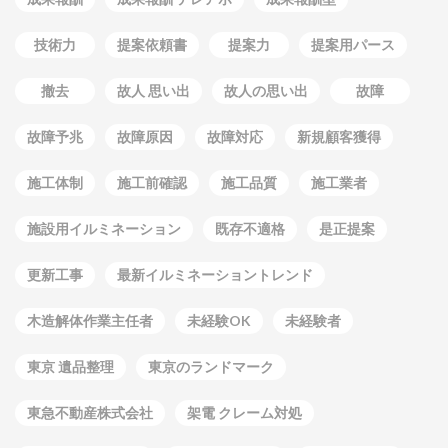
技術力
提案依頼書
提案力
提案用パース
撤去
故人 思い出
故人の思い出
故障
故障予兆
故障原因
故障対応
新規顧客獲得
施工体制
施工前確認
施工品質
施工業者
施設用イルミネーション
既存不適格
是正提案
更新工事
最新イルミネーショントレンド
木造解体作業主任者
未経験OK
未経験者
東京 遺品整理
東京のランドマーク
東急不動産株式会社
架電 クレーム対処