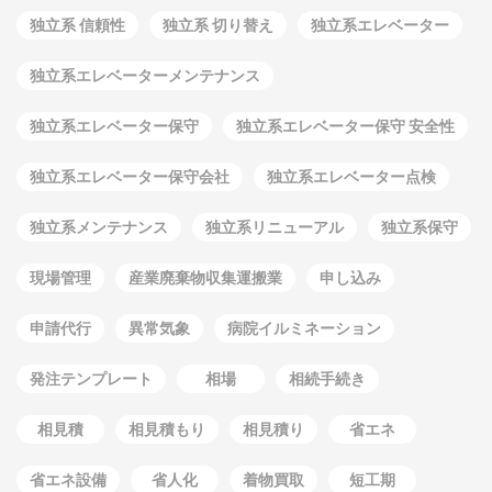
独立系 信頼性
独立系 切り替え
独立系エレベーター
独立系エレベーターメンテナンス
独立系エレベーター保守
独立系エレベーター保守 安全性
独立系エレベーター保守会社
独立系エレベーター点検
独立系メンテナンス
独立系リニューアル
独立系保守
現場管理
産業廃棄物収集運搬業
申し込み
申請代行
異常気象
病院イルミネーション
発注テンプレート
相場
相続手続き
相見積
相見積もり
相見積り
省エネ
省エネ設備
省人化
着物買取
短工期