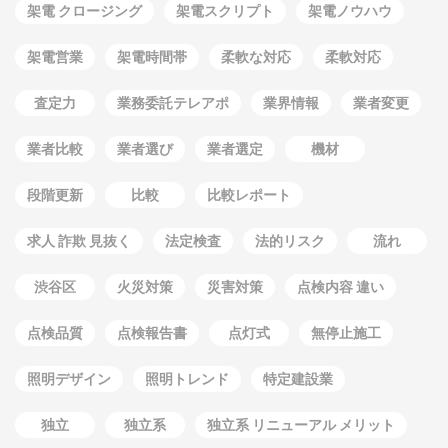
架電 クロージング
架電スクリプト
架電ノウハウ
架電営業
架電時間帯
柔軟な対応
柔軟対応
査定力
業務委託テレアポ
業界情報
業者変更
業者比較
業者選び
業者選定
機材
段階更新
比較
比較レポート
求人 詐欺 見抜く
法定検査
法的リスク
流れ
渋谷区
火災対策
災害対策
点検内容 違い
点検品質
点検報告書
点灯式
無停止施工
照明デザイン
照明トレンド
特定建設業
独立
独立系
独立系 リニューアル メリット