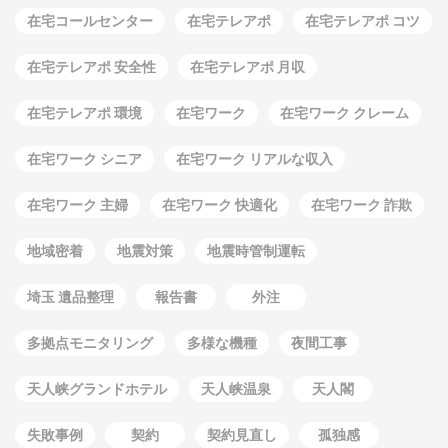
在宅コールセンター
在宅テレアポ
在宅テレアポ コツ
在宅テレアポ 安全性
在宅テレアポ 月収
在宅テレアポ 環境
在宅ワーク
在宅ワーク クレーム
在宅ワーク シニア
在宅ワーク リアルな収入
在宅ワーク 主婦
在宅ワーク 快適化
在宅ワーク 詐欺
地域密着
地震対策
地震時管制運転
埼玉 遺品整理
報告書
外注
多拠点モニタリング
多様な機種
夜間工事
天人峡グランドホテル
天人峡温泉
天人閣
失敗事例
契約
契約見直し
孤独感