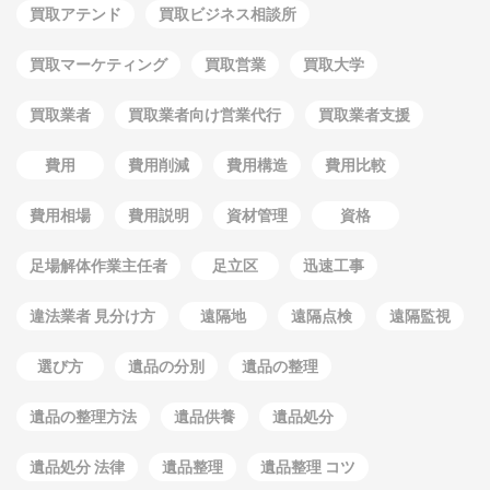
買取アテンド
買取ビジネス相談所
買取マーケティング
買取営業
買取大学
買取業者
買取業者向け営業代行
買取業者支援
費用
費用削減
費用構造
費用比較
費用相場
費用説明
資材管理
資格
足場解体作業主任者
足立区
迅速工事
違法業者 見分け方
遠隔地
遠隔点検
遠隔監視
選び方
遺品の分別
遺品の整理
遺品の整理方法
遺品供養
遺品処分
遺品処分 法律
遺品整理
遺品整理 コツ