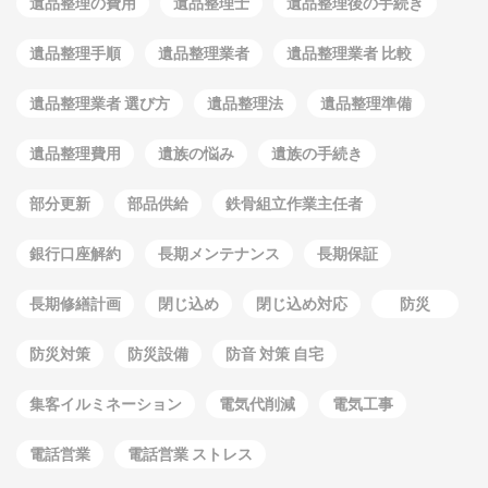
遺品整理の費用
遺品整理士
遺品整理後の手続き
遺品整理手順
遺品整理業者
遺品整理業者 比較
遺品整理業者 選び方
遺品整理法
遺品整理準備
遺品整理費用
遺族の悩み
遺族の手続き
部分更新
部品供給
鉄骨組立作業主任者
銀行口座解約
長期メンテナンス
長期保証
長期修繕計画
閉じ込め
閉じ込め対応
防災
防災対策
防災設備
防音 対策 自宅
集客イルミネーション
電気代削減
電気工事
電話営業
電話営業 ストレス