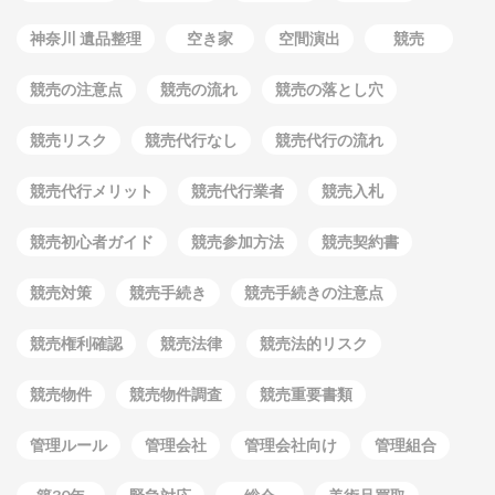
神奈川 遺品整理
空き家
空間演出
競売
競売の注意点
競売の流れ
競売の落とし穴
競売リスク
競売代行なし
競売代行の流れ
競売代行メリット
競売代行業者
競売入札
競売初心者ガイド
競売参加方法
競売契約書
競売対策
競売手続き
競売手続きの注意点
競売権利確認
競売法律
競売法的リスク
競売物件
競売物件調査
競売重要書類
管理ルール
管理会社
管理会社向け
管理組合