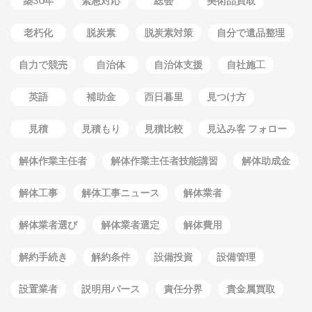
築30年
緊急対応
総会
美術品買取
老朽化
脱炭素
脱炭素対策
自分で遺品整理
自力で競売
自治体
自治体支援
自社施工
英語
補助金
西日暮里
見つけ方
見積
見積もり
見積比較
見込み客 フォロー
解体作業主任者
解体作業主任者技能講習
解体助成金
解体工事
解体工事ニュース
解体業者
解体業者選び
解体業者選定
解体費用
解約手続き
解約条件
設備投資
設備管理
設置業者
説明用パース
責任分界
貴金属買取