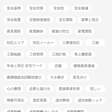
安全基準
安全対策
安全性
安全装備
安全装置
定期検査報告
宝石買取
家事と両立
家具買取
家屋解体
家族の対立
家電買取
対応エリア
対応メーカー
工事後対応
工期
工期短縮
工程管理
工程計画
巻上機更新
年金と両立 在宅ワーク
店舗
建物資産価値
建築物総合試験技能士
引き継ぎ
形見分け
心の整理
必要な届け出
悪徳業者対策
悲しい
情報可視化
意匠更新
成功事例
成功体験シェア
成果報酬
成果報酬 テレアポ
成果報酬型