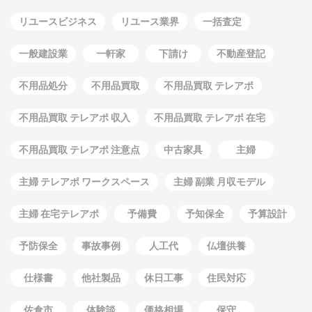
リユースビジネス
リユース業界
一括査定
一般建設業
一軒家
下請け
不動産登記
不用品処分
不用品買取
不用品買取 テレアポ
不用品買取 テレアポ 収入
不用品買取 テレアポ 在宅
不用品買取 テレアポ 注意点
中古家具
主婦
主婦 テレアポ ワークスペース
主婦 副業 月収モデル
主婦 在宅テレアポ
予備費
予知保全
予算設計
予防保全
事故事例
人工代
仏壇供養
仕様書
他社製品
休日工事
住民対応
佐倉市
体験談
価格相場
保守