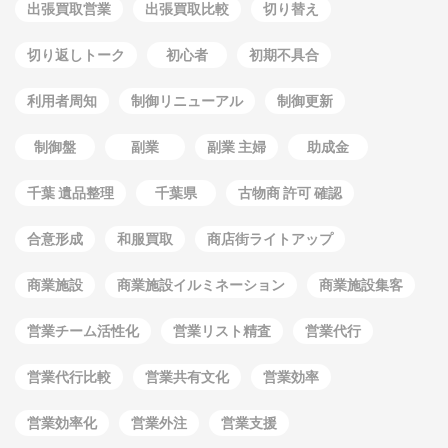
出張買取営業
出張買取比較
切り替え
切り返しトーク
初心者
初期不具合
利用者周知
制御リニューアル
制御更新
制御盤
副業
副業 主婦
助成金
千葉 遺品整理
千葉県
古物商 許可 確認
合意形成
和服買取
商店街ライトアップ
商業施設
商業施設イルミネーション
商業施設集客
営業チーム活性化
営業リスト精査
営業代行
営業代行比較
営業共有文化
営業効率
営業効率化
営業外注
営業支援