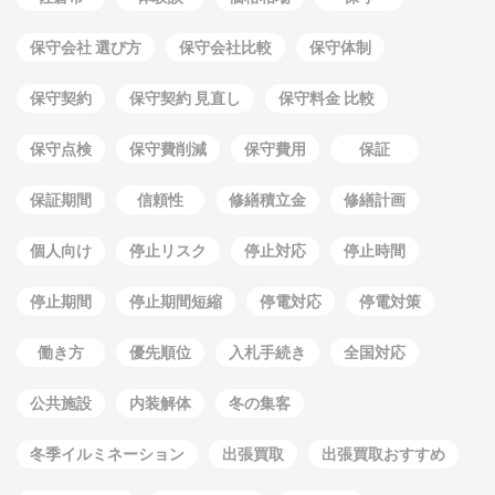
保守会社 選び方
保守会社比較
保守体制
保守契約
保守契約 見直し
保守料金 比較
保守点検
保守費削減
保守費用
保証
保証期間
信頼性
修繕積立金
修繕計画
個人向け
停止リスク
停止対応
停止時間
停止期間
停止期間短縮
停電対応
停電対策
働き方
優先順位
入札手続き
全国対応
公共施設
内装解体
冬の集客
冬季イルミネーション
出張買取
出張買取おすすめ