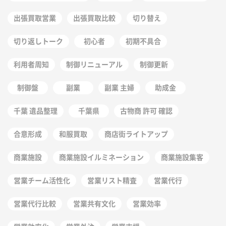
出張買取営業
出張買取比較
切り替え
切り返しトーク
初心者
初期不具合
利用者周知
制御リニューアル
制御更新
制御盤
副業
副業 主婦
助成金
千葉 遺品整理
千葉県
古物商 許可 確認
合意形成
和服買取
商店街ライトアップ
商業施設
商業施設イルミネーション
商業施設集客
営業チーム活性化
営業リスト精査
営業代行
営業代行比較
営業共有文化
営業効率