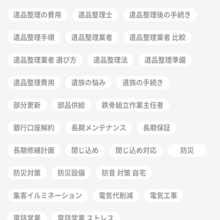
遺品整理の費用
遺品整理士
遺品整理後の手続き
遺品整理手順
遺品整理業者
遺品整理業者 比較
遺品整理業者 選び方
遺品整理法
遺品整理準備
遺品整理費用
遺族の悩み
遺族の手続き
部分更新
部品供給
鉄骨組立作業主任者
銀行口座解約
長期メンテナンス
長期保証
長期修繕計画
閉じ込め
閉じ込め対応
防災
防災対策
防災設備
防音 対策 自宅
集客イルミネーション
電気代削減
電気工事
電話営業
電話営業 ストレス