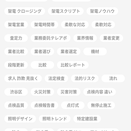
架電 クロージング
架電スクリプト
架電ノウハウ
架電営業
架電時間帯
柔軟な対応
柔軟対応
査定力
業務委託テレアポ
業界情報
業者変更
業者比較
業者選び
業者選定
機材
段階更新
比較
比較レポート
求人 詐欺 見抜く
法定検査
法的リスク
流れ
渋谷区
火災対策
災害対策
点検内容 違い
点検品質
点検報告書
点灯式
無停止施工
照明デザイン
照明トレンド
特定建設業