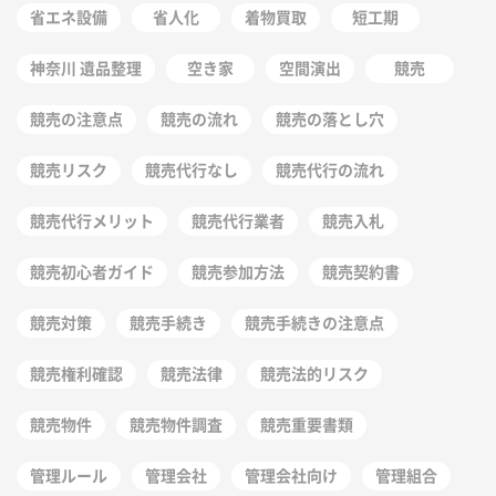
省エネ設備
省人化
着物買取
短工期
神奈川 遺品整理
空き家
空間演出
競売
競売の注意点
競売の流れ
競売の落とし穴
競売リスク
競売代行なし
競売代行の流れ
競売代行メリット
競売代行業者
競売入札
競売初心者ガイド
競売参加方法
競売契約書
競売対策
競売手続き
競売手続きの注意点
競売権利確認
競売法律
競売法的リスク
競売物件
競売物件調査
競売重要書類
管理ルール
管理会社
管理会社向け
管理組合