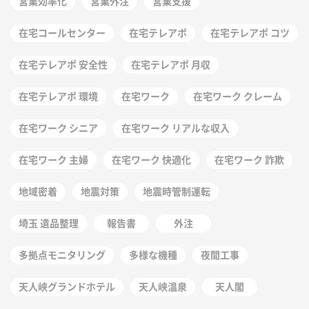
営業効率化
営業外注
営業支援
在宅コールセンター
在宅テレアポ
在宅テレアポ コツ
在宅テレアポ 安全性
在宅テレアポ 月収
在宅テレアポ 環境
在宅ワーク
在宅ワーク クレーム
在宅ワーク シニア
在宅ワーク リアルな収入
在宅ワーク 主婦
在宅ワーク 快適化
在宅ワーク 詐欺
地域密着
地震対策
地震時管制運転
埼玉 遺品整理
報告書
外注
多拠点モニタリング
多様な機種
夜間工事
天人峡グランドホテル
天人峡温泉
天人閣