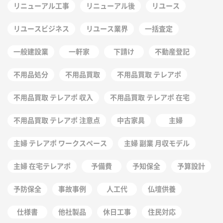
リニューアル工事
リニューアル後
リユース
リユースビジネス
リユース業界
一括査定
一般建設業
一軒家
下請け
不動産登記
不用品処分
不用品買取
不用品買取 テレアポ
不用品買取 テレアポ 収入
不用品買取 テレアポ 在宅
不用品買取 テレアポ 注意点
中古家具
主婦
主婦 テレアポ ワークスペース
主婦 副業 月収モデル
主婦 在宅テレアポ
予備費
予知保全
予算設計
予防保全
事故事例
人工代
仏壇供養
仕様書
他社製品
休日工事
住民対応