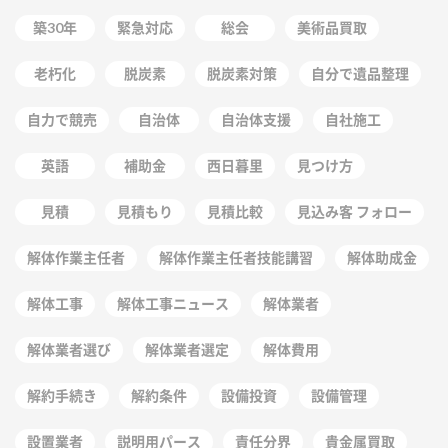
築30年
緊急対応
総会
美術品買取
老朽化
脱炭素
脱炭素対策
自分で遺品整理
自力で競売
自治体
自治体支援
自社施工
英語
補助金
西日暮里
見つけ方
見積
見積もり
見積比較
見込み客 フォロー
解体作業主任者
解体作業主任者技能講習
解体助成金
解体工事
解体工事ニュース
解体業者
解体業者選び
解体業者選定
解体費用
解約手続き
解約条件
設備投資
設備管理
設置業者
説明用パース
責任分界
貴金属買取