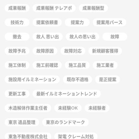
成果報酬
成果報酬 テレアポ
成果報酬型
技術力
提案依頼書
提案力
提案用パース
撤去
故人 思い出
故人の思い出
故障
故障予兆
故障原因
故障対応
新規顧客獲得
施工体制
施工前確認
施工品質
施工業者
施設用イルミネーション
既存不適格
是正提案
更新工事
最新イルミネーショントレンド
木造解体作業主任者
未経験OK
未経験者
東京 遺品整理
東京のランドマーク
東急不動産株式会社
架電 クレーム対処