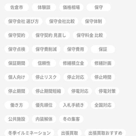
佐倉市
体験談
価格相場
保守
保守会社 選び方
保守会社比較
保守体制
保守契約
保守契約 見直し
保守料金 比較
保守点検
保守費削減
保守費用
保証
保証期間
信頼性
修繕積立金
修繕計画
個人向け
停止リスク
停止対応
停止時間
停止期間
停止期間短縮
停電対応
停電対策
働き方
優先順位
入札手続き
全国対応
公共施設
内装解体
冬の集客
冬季イルミネーション
出張買取
出張買取おすすめ