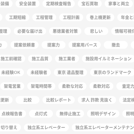
全装備
安全装置
定期検査報告
宝石買取
家事と両立
工期短縮
工程管理
工程計画
巻上機更新
年金と
整理
必要な届け出
悪徳業者対策
悲しい
情報可視
力
提案依頼書
提案力
提案用パース
撤去
施工前確認
施工品質
施工業者
施設用イルミネーション
未経験OK
未経験者
東京 遺品整理
東京のランドマーク
架電営業
架電時間帯
柔軟な対応
柔軟対応
査定
階更新
比較
比較レポート
求人 詐欺 見抜く
法定
点検報告書
点灯式
無停止施工
照明デザイン
照
 切り替え
独立系エレベーター
独立系エレベーターメンテナン