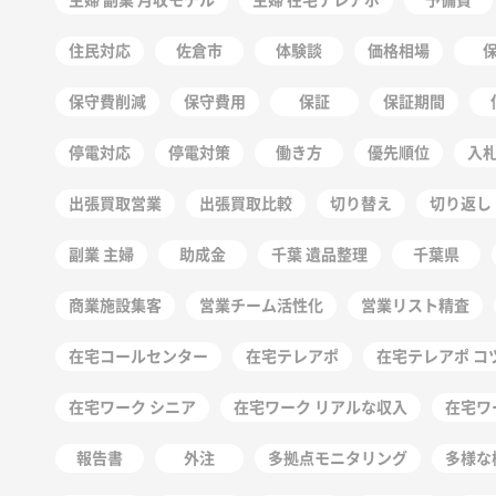
住民対応
佐倉市
体験談
価格相場
保守費削減
保守費用
保証
保証期間
停電対応
停電対策
働き方
優先順位
入
出張買取営業
出張買取比較
切り替え
切り返し
副業 主婦
助成金
千葉 遺品整理
千葉県
商業施設集客
営業チーム活性化
営業リスト精査
在宅コールセンター
在宅テレアポ
在宅テレアポ コ
在宅ワーク シニア
在宅ワーク リアルな収入
在宅ワ
報告書
外注
多拠点モニタリング
多様な