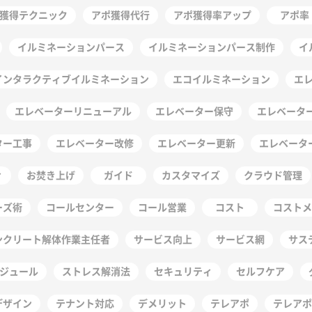
獲得テクニック
アポ獲得代行
アポ獲得率アップ
アポ率
イルミネーションパース
イルミネーションパース制作
イ
インタラクティブイルミネーション
エコイルミネーション
エ
エレベーターリニューアル
エレベーター保守
エレベーター
ター工事
エレベーター改修
エレベーター更新
エレベータ
ィ
お焚き上げ
ガイド
カスタマイズ
クラウド管理
ーズ術
コールセンター
コール営業
コスト
コストメ
ンクリート解体作業主任者
サービス向上
サービス網
サス
ジュール
ストレス解消法
セキュリティ
セルフケア
デザイン
テナント対応
デメリット
テレアポ
テレアポ