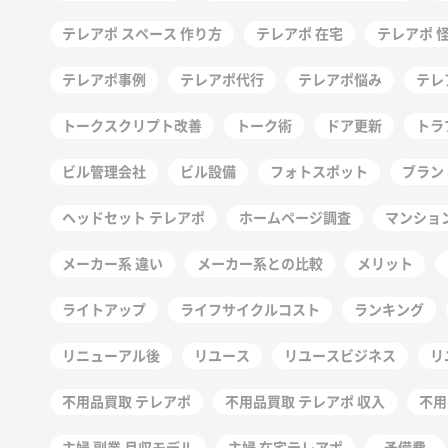
テレアポ スペース 作り方
テレアポ 在宅
テレアポ 
テレアポ事例
テレアポ代行
テレアポ悩み
テレ
トークスクリプト改善
トーク術
ドア更新
トラ
ビル管理会社
ビル設備
フォトスポット
ブラン
ヘッドセット テレアポ
ホームページ調査
マンショ
メーカー系 違い
メーカー系との比較
メリット
ライトアップ
ライフサイクルコスト
ランキング
リニューアル後
リユース
リユースビジネス
リ
不用品買取 テレアポ
不用品買取 テレアポ 収入
不用
主婦 副業 月収モデル
主婦 在宅テレアポ
予備費