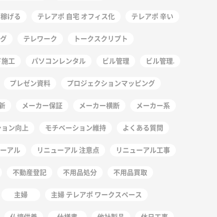
 稼げる
テレアポ 自宅 オフィス化
テレアポ 辛い
グ
テレワーク
トークスクリプト
ド施工
パソコンレンタル
ビル管理
ビル管理.
プレゼン資料
プロジェクションマッピング
新
メーカー保証
メーカー横断
メーカー系
ション向上
モチベーション維持
よくある質問
ーアル
リニューアル 注意点
リニューアル工事
不動産登記
不用品処分
不用品買取
主婦
主婦 テレアポ ワークスペース
仏壇供養
仕様書
他社製品
休日工事