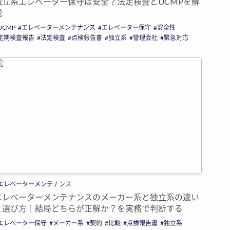
独立系エレベーター保守は安全？法定検査とUCMPを解
説
UCMP
エレベーターメンテナンス
エレベーター保守
安全性
定期検査報告
法定検査
点検報告書
独立系
管理会社
緊急対応
エレベーターメンテナンス
エレベーターメンテナンスのメーカー系と独立系の違い
と選び方｜結局どちらが正解か？を実務で判断する
エレベーター保守
メーカー系
契約
比較
点検報告書
独立系