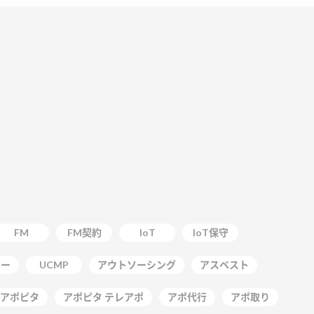
FM
FM契約
IoT
IoT保守
ター
UCMP
アウトソーシング
アスベスト
アポピタ
アポピタ テレアポ
アポ代行
アポ取り