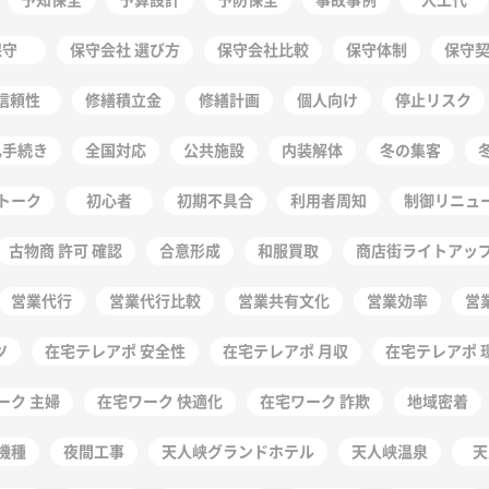
保守
保守会社 選び方
保守会社比較
保守体制
保守
信頼性
修繕積立金
修繕計画
個人向け
停止リスク
札手続き
全国対応
公共施設
内装解体
冬の集客
トーク
初心者
初期不具合
利用者周知
制御リニュ
古物商 許可 確認
合意形成
和服買取
商店街ライトアッ
営業代行
営業代行比較
営業共有文化
営業効率
営
ツ
在宅テレアポ 安全性
在宅テレアポ 月収
在宅テレアポ 
ーク 主婦
在宅ワーク 快適化
在宅ワーク 詐欺
地域密着
機種
夜間工事
天人峡グランドホテル
天人峡温泉
天