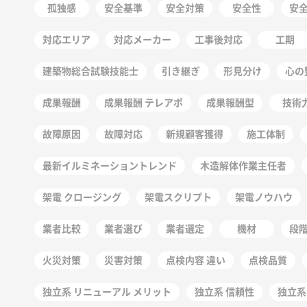
孤独感
安全基準
安全対策
安全性
安
対応エリア
対応メーカー
工事後対応
工期
建築物総合試験技能士
引き継ぎ
形見分け
心の
成果報酬
成果報酬 テレアポ
成果報酬型
技術
故障原因
故障対応
新規顧客獲得
施工体制
最新イルミネーショントレンド
木造解体作業主任者
架電 クロージング
架電スクリプト
架電ノウハウ
業者比較
業者選び
業者選定
機材
段
火災対策
災害対策
点検内容 違い
点検品質
独立系 リニューアル メリット
独立系 信頼性
独立系