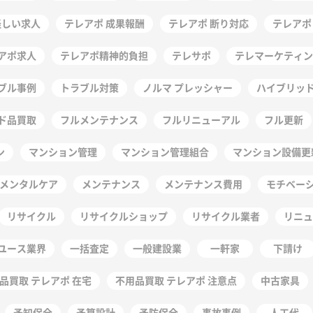
怪しい求人
テレアポ 成果報酬
テレアポ 断り対応
テレアポ
アポ求人
テレアポ精神的負担
テレサポ
テレマーケティン
ブル事例
トラブル対策
ノルマ プレッシャー
ハイブリッ
ド品買取
フルメンテナンス
フルリニューアル
フル更新
ン
マンション管理
マンション管理組合
マンション設備更
メンタルケア
メンテナンス
メンテナンス費用
モチベー
リサイクル
リサイクルショップ
リサイクル業者
リニュ
ユース業界
一括査定
一般建設業
一軒家
下請け
品買取 テレアポ 在宅
不用品買取 テレアポ 注意点
中古家具
予知保全
予算設計
予防保全
事故事例
人工代