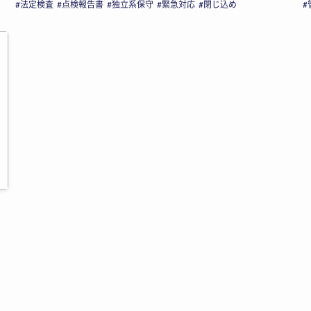
法定検査
点検報告書
独立系保守
緊急対応
閉じ込め