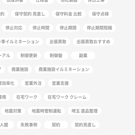
契約
保守契約 見直し
保守料金 比較
保守点検
停止対応
停止時間
停止期間
停止期間短縮
冬季イルミネーション
出張買取
出張買取おすすめ
ーアル
制御更新
制御盤
副業
プ
商業施設
商業施設イルミネーション
業効率化
営業外注
営業支援
環境
在宅ワーク
在宅ワーク クレーム
地震対策
地震時管制運転
埼玉 遺品整理
人閣
失敗事例
契約
契約見直し