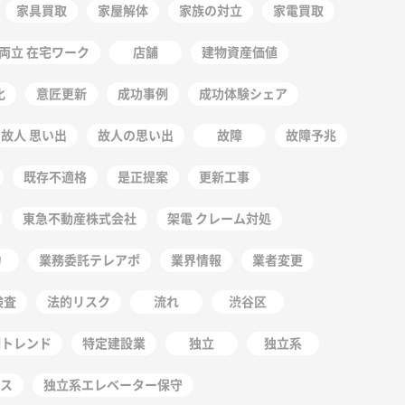
家具買取
家屋解体
家族の対立
家電買取
両立 在宅ワーク
店舗
建物資産価値
化
意匠更新
成功事例
成功体験シェア
故人 思い出
故人の思い出
故障
故障予兆
既存不適格
是正提案
更新工事
東急不動産株式会社
架電 クレーム対処
力
業務委託テレアポ
業界情報
業者変更
検査
法的リスク
流れ
渋谷区
明トレンド
特定建設業
独立
独立系
ス
独立系エレベーター保守