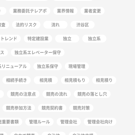
力
業務委託テレアポ
業界情報
業者変更
検査
法的リスク
流れ
渋谷区
明トレンド
特定建設業
独立
独立系
ス
独立系エレベーター保守
系リニューアル
独立系保守
現場管理
相続手続き
相見積
相見積もり
相見積り
競売の注意点
競売の流れ
競売の落とし穴
競売参加方法
競売契約書
競売対策
売重要書類
管理ルール
管理会社
管理会社向け