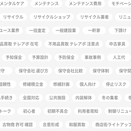
メンタルケア
メンテナンス
メンテナンス費用
モチベー
リサイクル
リサイクルショップ
リサイクル業者
リニュ
ユース業界
一括査定
一般建設業
一軒家
下請け
品買取 テレアポ 在宅
不用品買取 テレアポ 注意点
中古家具
予知保全
予算設計
予防保全
事故事例
人工代
保守
保守会社 選び方
保守会社比較
保守体制
保守
信頼性
修繕積立金
修繕計画
個人向け
停止リスク
札手続き
全国対応
公共施設
内装解体
冬の集客
トーク
初心者
初期不具合
利用者周知
制御リニュ
古物商 許可 確認
合意形成
和服買取
商店街ライトアッ