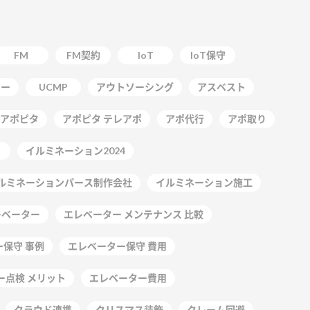
FM
FM契約
IoT
IoT保守
ター
UCMP
アウトソーシング
アスベスト
アポピタ
アポピタ テレアポ
アポ代行
アポ取り
イルミネーション2024
ルミネーションパース制作会社
イルミネーション施工
レベーター
エレベーター メンテナンス 比較
保守 事例
エレベーター保守 費用
ー点検 メリット
エレベーター費用
クラウド連携
クリスマス装飾
クレーム回避