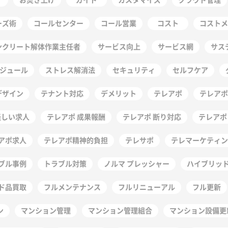
ーズ術
コールセンター
コール営業
コスト
コストメ
ンクリート解体作業主任者
サービス向上
サービス網
サス
ジュール
ストレス解消法
セキュリティ
セルフケア
デザイン
テナント対応
デメリット
テレアポ
テレアポ
怪しい求人
テレアポ 成果報酬
テレアポ 断り対応
テレアポ
アポ求人
テレアポ精神的負担
テレサポ
テレマーケティン
ブル事例
トラブル対策
ノルマ プレッシャー
ハイブリッ
ド品買取
フルメンテナンス
フルリニューアル
フル更新
ン
マンション管理
マンション管理組合
マンション設備更