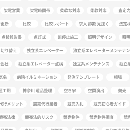
架電営業
架電時間帯
柔軟な対応
柔軟対応
査定
階更新
比較
比較レポート
求人 詐欺 見抜く
法定
点検報告書
点灯式
無停止施工
照明デザイン
照
 切り替え
独立系エレベーター
独立系エレベーターメンテナン
守会社
独立系エレベーター点検
独立系メンテナンス
独立
気象
病院イルミネーション
発注テンプレート
相場
短工期
神奈川 遺品整理
空き家
空間演出
競売
代行メリット
競売代行業者
競売入札
競売初心者ガイド
競売法律
競売法的リスク
競売物件
競売物件調査
競