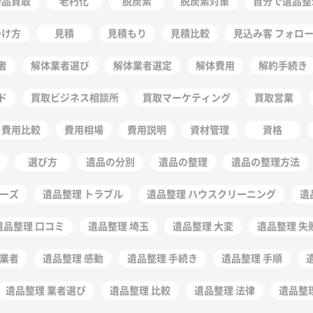
術品買取
老朽化
脱炭素
脱炭素対策
自分で遺品整
つけ方
見積
見積もり
見積比較
見込み客 フォロ
者
解体業者選び
解体業者選定
解体費用
解約手続き
ド
買取ビジネス相談所
買取マーケティング
買取営業
費用比較
費用相場
費用説明
資材管理
資格
選び方
遺品の分別
遺品の整理
遺品の整理方法
ムーズ
遺品整理 トラブル
遺品整理 ハウスクリーニング
遺
遺品整理 口コミ
遺品整理 埼玉
遺品整理 大変
遺品整理 失
徳業者
遺品整理 感動
遺品整理 手続き
遺品整理 手順
遺品整理 業者選び
遺品整理 比較
遺品整理 法律
遺品整