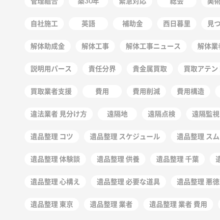
管理組合
築30年
緊急対応
総会
美
自社施工
英語
補助金
西日暮里
見
解体助成金
解体工事
解体工事ニュース
解体業
説明用パース
責任分界
貴金属買取
買取アテン
買取業者支援
費用
費用削減
費用構造
違法業者 見分け方
遠隔地
遠隔点検
遠隔監視
遺品整理 コツ
遺品整理 スケジュール
遺品整理 ス
遺品整理 体験談
遺品整理 供養
遺品整理 千葉
遺品整理 心構え
遺品整理 必要な道具
遺品整理 悪
遺品整理 東京
遺品整理 業者
遺品整理 業者 費用