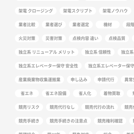
架電 クロージング
架電スクリプト
架電ノウハウ
業者比較
業者選び
業者選定
機材
段
火災対策
災害対策
点検内容 違い
点検品質
独立系 リニューアル メリット
独立系 信頼性
独立系
独立系エレベーター保守 安全性
独立系エレベーター保
産業廃棄物収集運搬業
申し込み
申請代行
異常
省エネ
省エネ設備
省人化
着物買取
競売リスク
競売代行なし
競売代行の流れ
競売
競売手続き
競売手続きの注意点
競売権利確認