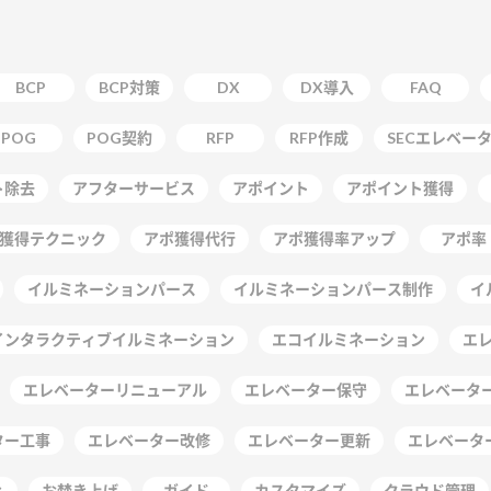
BCP
BCP対策
DX
DX導入
FAQ
POG
POG契約
RFP
RFP作成
SECエレベー
ト除去
アフターサービス
アポイント
アポイント獲得
獲得テクニック
アポ獲得代行
アポ獲得率アップ
アポ率
イルミネーションパース
イルミネーションパース制作
イ
インタラクティブイルミネーション
エコイルミネーション
エ
エレベーターリニューアル
エレベーター保守
エレベーター
ター工事
エレベーター改修
エレベーター更新
エレベータ
ィ
お焚き上げ
ガイド
カスタマイズ
クラウド管理