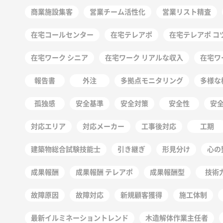
商業施設集客
営業チーム活性化
営業リスト精査
在宅コールセンター
在宅テレアポ
在宅テレアポ コ
在宅ワーク シニア
在宅ワーク リアルな収入
在宅ワ
報告書
外注
多拠点モニタリング
多様な
孤独感
安全基準
安全対策
安全性
安
対応エリア
対応メーカー
工事後対応
工期
建築物総合試験技能士
引き継ぎ
形見分け
心の
成果報酬
成果報酬 テレアポ
成果報酬型
技術
故障原因
故障対応
新規顧客獲得
施工体制
最新イルミネーショントレンド
木造解体作業主任者