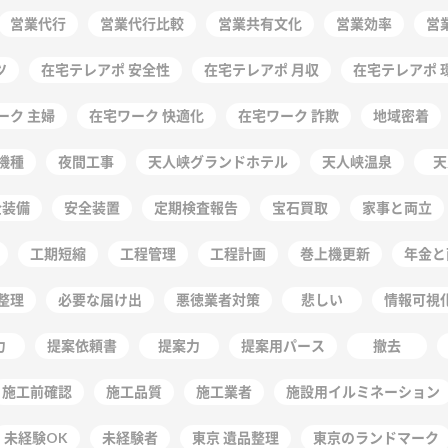
営業代行
営業代行比較
営業共有文化
営業効率
営
ツ
在宅テレアポ 安全性
在宅テレアポ 月収
在宅テレアポ 
ーク 主婦
在宅ワーク 快適化
在宅ワーク 詐欺
地域密着
機種
夜間工事
天人峡グランドホテル
天人峡温泉
天
全装備
安全装置
定期検査報告
宝石買取
家事と両立
工期短縮
工程管理
工程計画
巻上機更新
年金と
整理
必要な届け出
悪徳業者対策
悲しい
情報可視
力
提案依頼書
提案力
提案用パース
撤去
施工前確認
施工品質
施工業者
施設用イルミネーション
未経験OK
未経験者
東京 遺品整理
東京のランドマーク