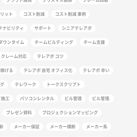
リット
コスト削減
コスト削減 事例
テナビリティ
サポート
シニアテレアポ
ダウンタイム
チームビルディング
チーム支援
 クレーム対応
テレアポ コツ
 稼げる
テレアポ 自宅 オフィス化
テレアポ 辛い
グ
テレワーク
トークスクリプト
ド施工
パソコンレンタル
ビル管理
ビル管理.
プレゼン資料
プロジェクションマッピング
新
メーカー保証
メーカー横断
メーカー系