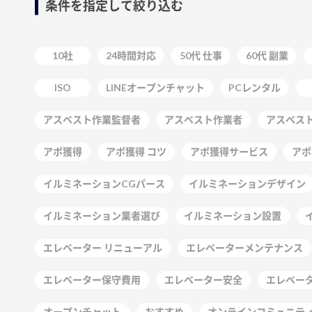
条件を指定して絞り込む
10社
24時間対応
50代 仕事
60代 副業
ISO
LINEオープンチャット
PCレンタル
アスベスト作業監督者
アスベスト作業者
アスベス
アポ獲得
アポ獲得 コツ
アポ獲得サービス
アポ
イルミネーションCGパース
イルミネーションデザイン
イルミネーション業者選び
イルミネーション設置
エレベーター リニューアル
エレベーターメンテナンス
エレベーター保守費用
エレベーター安全
エレベー
オープンチャット
おすすめ
オンラインコミュニテ