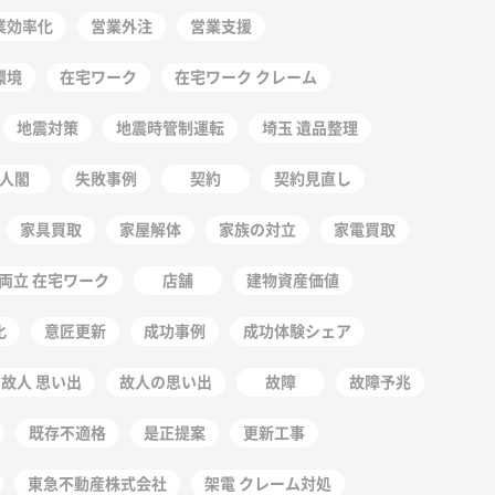
業効率化
営業外注
営業支援
環境
在宅ワーク
在宅ワーク クレーム
地震対策
地震時管制運転
埼玉 遺品整理
人閣
失敗事例
契約
契約見直し
家具買取
家屋解体
家族の対立
家電買取
両立 在宅ワーク
店舗
建物資産価値
化
意匠更新
成功事例
成功体験シェア
故人 思い出
故人の思い出
故障
故障予兆
既存不適格
是正提案
更新工事
東急不動産株式会社
架電 クレーム対処