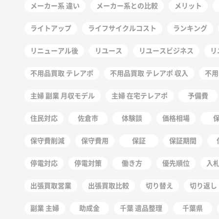
メーカー系 違い
メーカー系との比較
メリット
ライトアップ
ライフサイクルコスト
ランキング
リニューアル後
リユース
リユースビジネス
リ
不用品買取 テレアポ
不用品買取 テレアポ 収入
不用
主婦 副業 月収モデル
主婦 在宅テレアポ
予備費
住民対応
佐倉市
体験談
価格相場
保守費削減
保守費用
保証
保証期間
停電対応
停電対策
働き方
優先順位
入
出張買取営業
出張買取比較
切り替え
切り返し
副業 主婦
助成金
千葉 遺品整理
千葉県