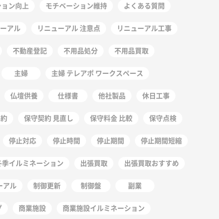
ション向上
モチベーション維持
よくある質問
ーアル
リニューアル 注意点
リニューアル工事
不動産登記
不用品処分
不用品買取
主婦
主婦 テレアポ ワークスペース
仏壇供養
仕様書
他社製品
休日工事
契約
保守契約 見直し
保守料金 比較
保守点検
停止対応
停止時間
停止期間
停止期間短縮
冬季イルミネーション
出張買取
出張買取おすすめ
ーアル
制御更新
制御盤
副業
プ
商業施設
商業施設イルミネーション