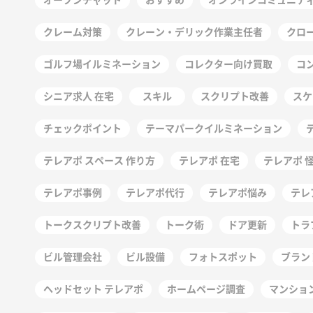
クレーム対策
クレーン・デリック作業主任者
クロ
ゴルフ場イルミネーション
コレクター向け買取
コ
シニア求人 在宅
スキル
スクリプト改善
スケ
チェックポイント
テーマパークイルミネーション
テレアポ スペース 作り方
テレアポ 在宅
テレアポ 
テレアポ事例
テレアポ代行
テレアポ悩み
テレ
トークスクリプト改善
トーク術
ドア更新
トラ
ビル管理会社
ビル設備
フォトスポット
ブラン
ヘッドセット テレアポ
ホームページ調査
マンショ