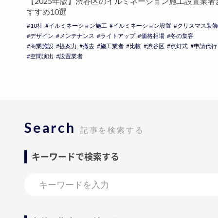
【2025年版】渋谷区のイルミネーション施工設置業者
すすめ10選
10社
イルミネーション施工
イルミネーション設置
クリスマス装飾
デザイン
メンテナンス
ライトアップ
価格相場
冬の集客
商業施設
提案力
撤去
施工業者
比較
渋谷区
点灯式
申請代行
空間演出
設置業者
Search
記事を検索する
キーワードで検索する