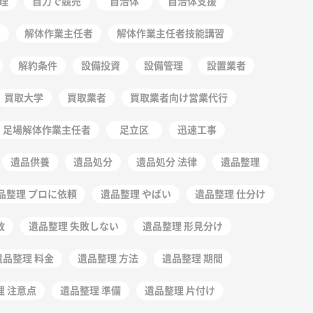
理
自力で競売
自治体
自治体支援
ー
解体作業主任者
解体作業主任者技能講習
解約条件
設備投資
設備管理
設置業者
買取大学
買取業者
買取業者向け営業代行
足場解体作業主任者
足立区
迅速工事
遺品供養
遺品処分
遺品処分 法律
遺品整理
品整理 プロに依頼
遺品整理 やばい
遺品整理 仕分け
敗
遺品整理 失敗しない
遺品整理 形見分け
遺品整理 料金
遺品整理 方法
遺品整理 期間
理 注意点
遺品整理 準備
遺品整理 片付け