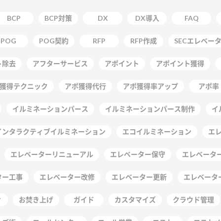
BCP
BCP対策
DX
DX導入
FAQ
POG
POG契約
RFP
RFP作成
SECエレベー
ト除去
アフターサービス
アポイント
アポイント獲得
獲得テクニック
アポ獲得代行
アポ獲得率アップ
アポ率
イルミネーションパース
イルミネーションパース制作
イ
インタラクティブイルミネーション
エコイルミネーション
エ
エレベーターリニューアル
エレベーター保守
エレベーター
ター工事
エレベーター改修
エレベーター更新
エレベータ
ィ
お焚き上げ
ガイド
カスタマイズ
クラウド管理