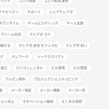
リット
コスト削減
コスト削減 事例
テナビリティ
サポート
シニアテレアポ
ダウンタイム
チームビルディング
チーム支援
 クレーム対応
テレアポ コツ
 稼げる
テレアポ 自宅 オフィス化
テレアポ 辛い
グ
テレワーク
トークスクリプト
ド施工
パソコンレンタル
ビル管理
ビル管理.
プレゼン資料
プロジェクションマッピング
新
メーカー保証
メーカー横断
メーカー系
ション向上
モチベーション維持
よくある質問