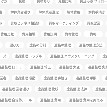
つけ方
見積
見積もり
見積比較
見込み客 フォロ
者
解体業者選び
解体業者選定
解体費用
解約手続き
ド
買取ビジネス相談所
買取マーケティング
買取営業
費用比較
費用相場
費用説明
資材管理
資格
選び方
遺品の分別
遺品の整理
遺品の整理方法
ムーズ
遺品整理 トラブル
遺品整理 ハウスクリーニング
遺
遺品整理 口コミ
遺品整理 埼玉
遺品整理 大変
遺品整理 失
徳業者
遺品整理 感動
遺品整理 手続き
遺品整理 手順
遺品整理 業者選び
遺品整理 比較
遺品整理 法律
遺品整
遺品整理 自治体ルール
遺品整理 費用
遺品整理 費用を抑える