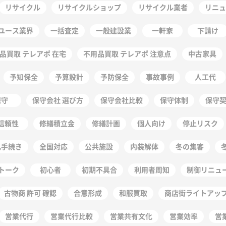
リサイクル
リサイクルショップ
リサイクル業者
リニュ
ユース業界
一括査定
一般建設業
一軒家
下請け
品買取 テレアポ 在宅
不用品買取 テレアポ 注意点
中古家具
予知保全
予算設計
予防保全
事故事例
人工代
保守
保守会社 選び方
保守会社比較
保守体制
保守
信頼性
修繕積立金
修繕計画
個人向け
停止リスク
札手続き
全国対応
公共施設
内装解体
冬の集客
トーク
初心者
初期不具合
利用者周知
制御リニュ
古物商 許可 確認
合意形成
和服買取
商店街ライトアッ
営業代行
営業代行比較
営業共有文化
営業効率
営