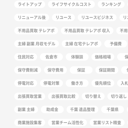
ライトアップ
ライフサイクルコスト
ランキング
リニューアル後
リユース
リユースビジネス
リ
不用品買取 テレアポ
不用品買取 テレアポ 収入
不用
主婦 副業 月収モデル
主婦 在宅テレアポ
予備費
住民対応
佐倉市
体験談
価格相場
保守費削減
保守費用
保証
保証期間
停電対応
停電対策
働き方
優先順位
入
出張買取営業
出張買取比較
切り替え
切り返し
副業 主婦
助成金
千葉 遺品整理
千葉県
商業施設集客
営業チーム活性化
営業リスト精査