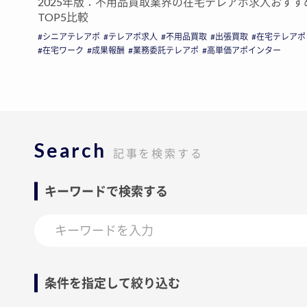
2025年版：不用品買取業界の在宅テレアポ求人おすす
TOP5比較
シニアテレアポ
テレアポ求人
不用品買取
出張買取
在宅テレアポ
在宅ワーク
成果報酬
業務委託テレアポ
高単価アポインター
Search
記事を検索する
キーワードで検索する
条件を指定して絞り込む