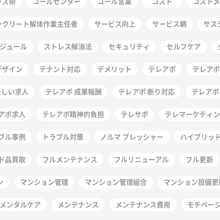
ーズ術
コールセンター
コール営業
コスト
コストメ
ンクリート解体作業主任者
サービス向上
サービス網
サス
ジュール
ストレス解消法
セキュリティ
セルフケア
デザイン
テナント対応
デメリット
テレアポ
テレアポ
怪しい求人
テレアポ 成果報酬
テレアポ 断り対応
テレアポ
アポ求人
テレアポ精神的負担
テレサポ
テレマーケティン
ブル事例
トラブル対策
ノルマ プレッシャー
ハイブリッ
ド品買取
フルメンテナンス
フルリニューアル
フル更新
ン
マンション管理
マンション管理組合
マンション設備更
メンタルケア
メンテナンス
メンテナンス費用
モチベー