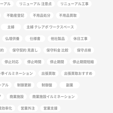
ーアル
リニューアル 注意点
リニューアル工事
不動産登記
不用品処分
不用品買取
主婦
主婦 テレアポ ワークスペース
仏壇供養
仕様書
他社製品
休日工事
契約
保守契約 見直し
保守料金 比較
保守点検
停止対応
停止時間
停止期間
停止期間短縮
冬季イルミネーション
出張買取
出張買取おすすめ
ーアル
制御更新
制御盤
副業
プ
商業施設
商業施設イルミネーション
業効率化
営業外注
営業支援