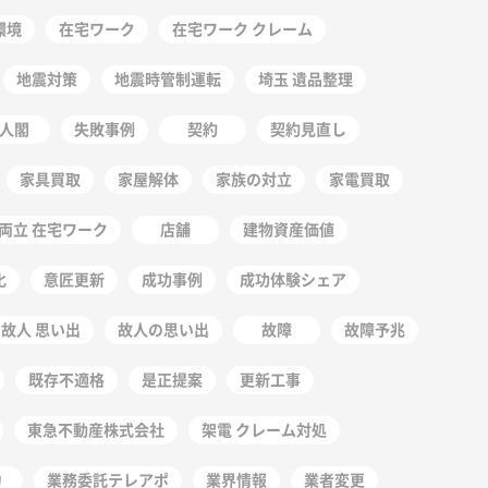
環境
在宅ワーク
在宅ワーク クレーム
地震対策
地震時管制運転
埼玉 遺品整理
人閣
失敗事例
契約
契約見直し
家具買取
家屋解体
家族の対立
家電買取
両立 在宅ワーク
店舗
建物資産価値
化
意匠更新
成功事例
成功体験シェア
故人 思い出
故人の思い出
故障
故障予兆
既存不適格
是正提案
更新工事
東急不動産株式会社
架電 クレーム対処
力
業務委託テレアポ
業界情報
業者変更