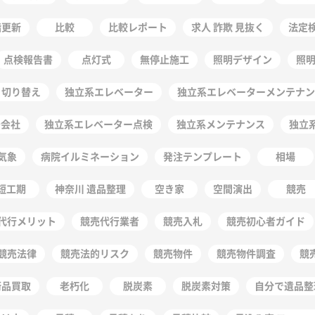
階更新
比較
比較レポート
求人 詐欺 見抜く
法定
点検報告書
点灯式
無停止施工
照明デザイン
照
 切り替え
独立系エレベーター
独立系エレベーターメンテナン
守会社
独立系エレベーター点検
独立系メンテナンス
独立
気象
病院イルミネーション
発注テンプレート
相場
短工期
神奈川 遺品整理
空き家
空間演出
競売
代行メリット
競売代行業者
競売入札
競売初心者ガイド
競売法律
競売法的リスク
競売物件
競売物件調査
競
術品買取
老朽化
脱炭素
脱炭素対策
自分で遺品整