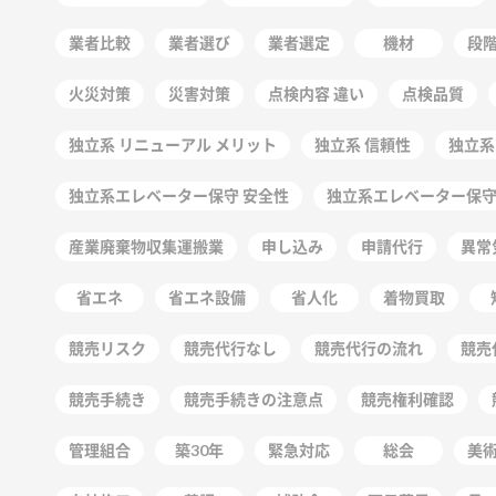
業者比較
業者選び
業者選定
機材
段
火災対策
災害対策
点検内容 違い
点検品質
独立系 リニューアル メリット
独立系 信頼性
独立系
独立系エレベーター保守 安全性
独立系エレベーター保
産業廃棄物収集運搬業
申し込み
申請代行
異常
省エネ
省エネ設備
省人化
着物買取
競売リスク
競売代行なし
競売代行の流れ
競売
競売手続き
競売手続きの注意点
競売権利確認
管理組合
築30年
緊急対応
総会
美