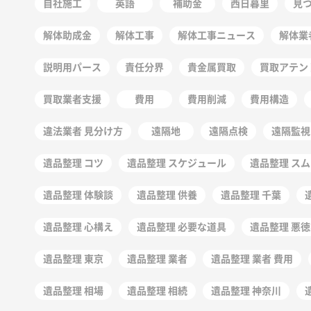
自社施工
英語
補助金
西日暮里
見
解体助成金
解体工事
解体工事ニュース
解体業
説明用パース
責任分界
貴金属買取
買取アテン
買取業者支援
費用
費用削減
費用構造
違法業者 見分け方
遠隔地
遠隔点検
遠隔監視
遺品整理 コツ
遺品整理 スケジュール
遺品整理 ス
遺品整理 体験談
遺品整理 供養
遺品整理 千葉
遺品整理 心構え
遺品整理 必要な道具
遺品整理 悪
遺品整理 東京
遺品整理 業者
遺品整理 業者 費用
遺品整理 相場
遺品整理 相続
遺品整理 神奈川