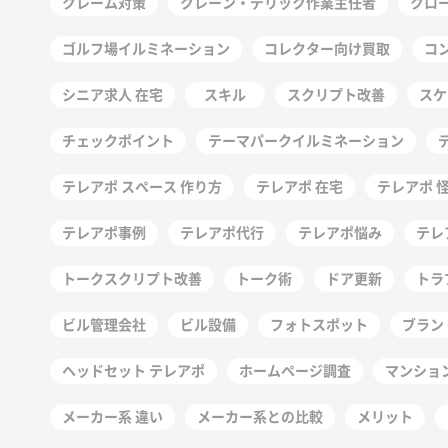
クレーム対策
クレーン・デリック作業主任者
クロ
ゴルフ場イルミネーション
コレクター向け買取
コ
シニア求人 在宅
スキル
スクリプト改善
スケ
チェックポイント
テーマパークイルミネーション
テレアポ スペース 作り方
テレアポ 在宅
テレアポ 
テレアポ事例
テレアポ代行
テレアポ悩み
テレ
トークスクリプト改善
トーク術
ドア更新
トラ
ビル管理会社
ビル設備
フォトスポット
ブラン
ヘッドセット テレアポ
ホームページ調査
マンショ
メーカー系 違い
メーカー系との比較
メリット