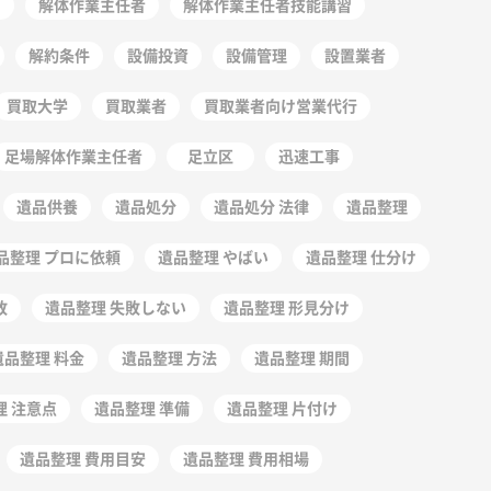
ー
解体作業主任者
解体作業主任者技能講習
解約条件
設備投資
設備管理
設置業者
買取大学
買取業者
買取業者向け営業代行
足場解体作業主任者
足立区
迅速工事
遺品供養
遺品処分
遺品処分 法律
遺品整理
品整理 プロに依頼
遺品整理 やばい
遺品整理 仕分け
敗
遺品整理 失敗しない
遺品整理 形見分け
遺品整理 料金
遺品整理 方法
遺品整理 期間
理 注意点
遺品整理 準備
遺品整理 片付け
遺品整理 費用目安
遺品整理 費用相場