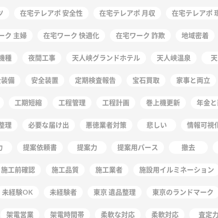
ツ
在宅テレアポ 安全性
在宅テレアポ 月収
在宅テレアポ 
ーク 主婦
在宅ワーク 快適化
在宅ワーク 詐欺
地域密着
機種
夜間工事
天人峡グランドホテル
天人峡温泉
天
全装備
安全装置
定期検査報告
宝石買取
家事と両立
工期短縮
工程管理
工程計画
巻上機更新
年金と
整理
必要な届け出
悪徳業者対策
悲しい
情報可視
力
提案依頼書
提案力
提案用パース
撤去
施工前確認
施工品質
施工業者
施設用イルミネーション
未経験OK
未経験者
東京 遺品整理
東京のランドマーク
架電営業
架電時間帯
柔軟な対応
柔軟対応
査定