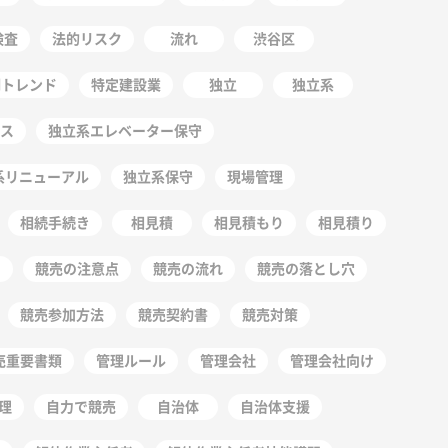
検査
法的リスク
流れ
渋谷区
明トレンド
特定建設業
独立
独立系
ス
独立系エレベーター保守
系リニューアル
独立系保守
現場管理
相続手続き
相見積
相見積もり
相見積り
競売の注意点
競売の流れ
競売の落とし穴
競売参加方法
競売契約書
競売対策
売重要書類
管理ルール
管理会社
管理会社向け
理
自力で競売
自治体
自治体支援