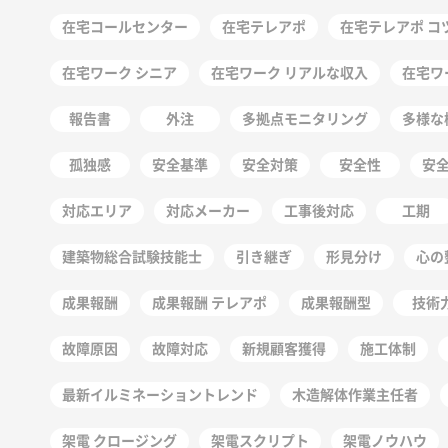
在宅コールセンター
在宅テレアポ
在宅テレアポ コ
在宅ワーク シニア
在宅ワーク リアルな収入
在宅ワ
報告書
外注
多拠点モニタリング
多様な
孤独感
安全基準
安全対策
安全性
安
対応エリア
対応メーカー
工事後対応
工期
建築物総合試験技能士
引き継ぎ
形見分け
心の
成果報酬
成果報酬 テレアポ
成果報酬型
技術
故障原因
故障対応
新規顧客獲得
施工体制
最新イルミネーショントレンド
木造解体作業主任者
架電 クロージング
架電スクリプト
架電ノウハウ