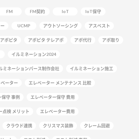
FM
FM契約
IoT
IoT保守
ター
UCMP
アウトソーシング
アスベスト
アポピタ
アポピタ テレアポ
アポ代行
アポ取り
イルミネーション2024
ルミネーションパース制作会社
イルミネーション施工
レベーター
エレベーター メンテナンス 比較
保守 事例
エレベーター保守 費用
ー点検 メリット
エレベーター費用
クラウド連携
クリスマス装飾
クレーム回避