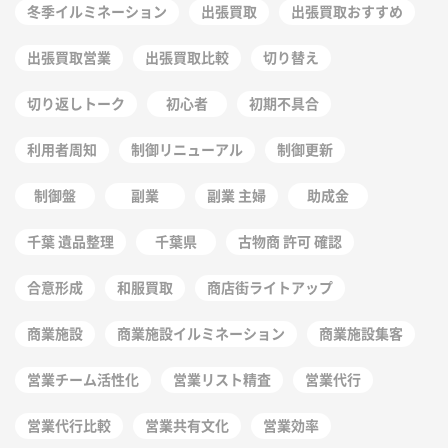
冬季イルミネーション
出張買取
出張買取おすすめ
出張買取営業
出張買取比較
切り替え
切り返しトーク
初心者
初期不具合
利用者周知
制御リニューアル
制御更新
制御盤
副業
副業 主婦
助成金
千葉 遺品整理
千葉県
古物商 許可 確認
合意形成
和服買取
商店街ライトアップ
商業施設
商業施設イルミネーション
商業施設集客
営業チーム活性化
営業リスト精査
営業代行
営業代行比較
営業共有文化
営業効率