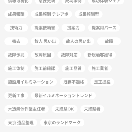
情報可視化
意匠更新
成功事例
成功体験シェア
成果報酬
成果報酬 テレアポ
成果報酬型
技術力
提案依頼書
提案力
提案用パース
撤去
故人 思い出
故人の思い出
故障
故障予兆
故障原因
故障対応
新規顧客獲得
施工体制
施工前確認
施工品質
施工業者
施設用イルミネーション
既存不適格
是正提案
更新工事
最新イルミネーショントレンド
木造解体作業主任者
未経験OK
未経験者
東京 遺品整理
東京のランドマーク