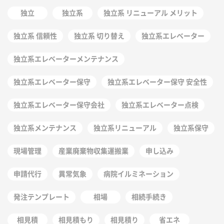
独立
独立系
独立系 リニューアル メリット
独立系 信頼性
独立系 切り替え
独立系エレベーター
独立系エレベーターメンテナンス
独立系エレベーター保守
独立系エレベーター保守 安全性
独立系エレベーター保守会社
独立系エレベーター点検
独立系メンテナンス
独立系リニューアル
独立系保守
現場管理
産業廃棄物収集運搬業
申し込み
申請代行
異常気象
病院イルミネーション
発注テンプレート
相場
相続手続き
相見積
相見積もり
相見積り
省エネ