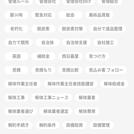
管理ルール
管理会社
管理会社向け
管理組合
築30年
緊急対応
総会
美術品買取
老朽化
脱炭素
脱炭素対策
自分で遺品整理
自力で競売
自治体
自治体支援
自社施工
英語
補助金
西日暮里
見つけ方
見積
見積もり
見積比較
見込み客 フォロー
解体作業主任者
解体作業主任者技能講習
解体助成金
解体工事
解体工事ニュース
解体業者
解体業者選び
解体業者選定
解体費用
解約手続き
解約条件
設備投資
設備管理