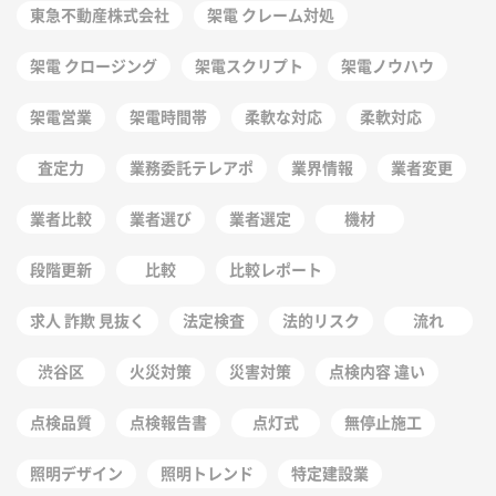
東急不動産株式会社
架電 クレーム対処
架電 クロージング
架電スクリプト
架電ノウハウ
架電営業
架電時間帯
柔軟な対応
柔軟対応
査定力
業務委託テレアポ
業界情報
業者変更
業者比較
業者選び
業者選定
機材
段階更新
比較
比較レポート
求人 詐欺 見抜く
法定検査
法的リスク
流れ
渋谷区
火災対策
災害対策
点検内容 違い
点検品質
点検報告書
点灯式
無停止施工
照明デザイン
照明トレンド
特定建設業