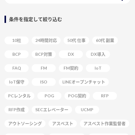
条件を指定して絞り込む
10社
24時間対応
50代 仕事
60代 副業
BCP
BCP対策
DX
DX導入
FAQ
FM
FM契約
IoT
IoT保守
ISO
LINEオープンチャット
PCレンタル
POG
POG契約
RFP
RFP作成
SECエレベーター
UCMP
アウトソーシング
アスベスト
アスベスト作業監督者