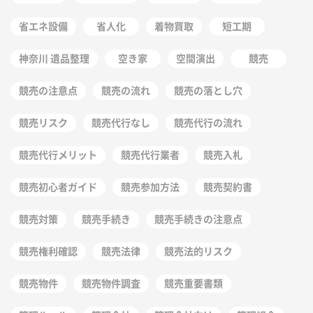
省エネ設備
省人化
着物買取
短工期
神奈川 遺品整理
空き家
空間演出
競売
競売の注意点
競売の流れ
競売の落とし穴
競売リスク
競売代行なし
競売代行の流れ
競売代行メリット
競売代行業者
競売入札
競売初心者ガイド
競売参加方法
競売契約書
競売対策
競売手続き
競売手続きの注意点
競売権利確認
競売法律
競売法的リスク
競売物件
競売物件調査
競売重要書類