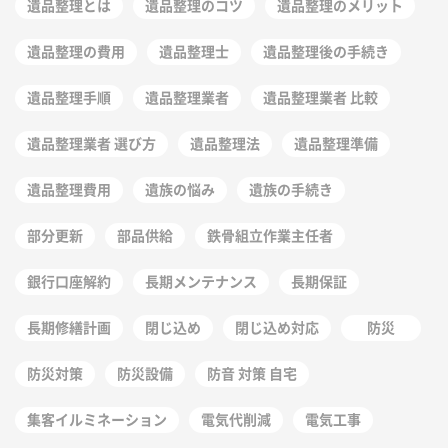
遺品整理とは
遺品整理のコツ
遺品整理のメリット
遺品整理の費用
遺品整理士
遺品整理後の手続き
遺品整理手順
遺品整理業者
遺品整理業者 比較
遺品整理業者 選び方
遺品整理法
遺品整理準備
遺品整理費用
遺族の悩み
遺族の手続き
部分更新
部品供給
鉄骨組立作業主任者
銀行口座解約
長期メンテナンス
長期保証
長期修繕計画
閉じ込め
閉じ込め対応
防災
防災対策
防災設備
防音 対策 自宅
集客イルミネーション
電気代削減
電気工事