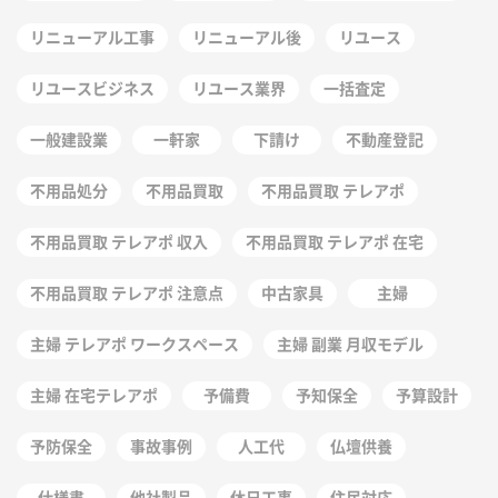
リニューアル工事
リニューアル後
リユース
リユースビジネス
リユース業界
一括査定
一般建設業
一軒家
下請け
不動産登記
不用品処分
不用品買取
不用品買取 テレアポ
不用品買取 テレアポ 収入
不用品買取 テレアポ 在宅
不用品買取 テレアポ 注意点
中古家具
主婦
主婦 テレアポ ワークスペース
主婦 副業 月収モデル
主婦 在宅テレアポ
予備費
予知保全
予算設計
予防保全
事故事例
人工代
仏壇供養
仕様書
他社製品
休日工事
住民対応