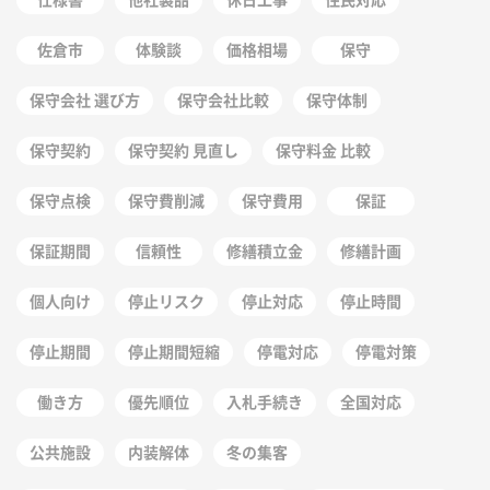
佐倉市
体験談
価格相場
保守
保守会社 選び方
保守会社比較
保守体制
保守契約
保守契約 見直し
保守料金 比較
保守点検
保守費削減
保守費用
保証
保証期間
信頼性
修繕積立金
修繕計画
個人向け
停止リスク
停止対応
停止時間
停止期間
停止期間短縮
停電対応
停電対策
働き方
優先順位
入札手続き
全国対応
公共施設
内装解体
冬の集客