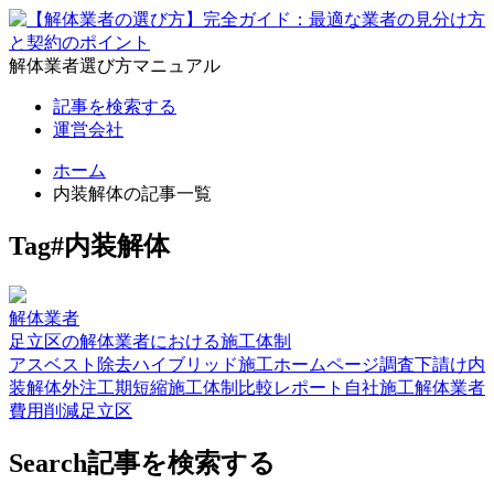
解体業者選び方マニュアル
記事を検索する
運営会社
ホーム
内装解体の記事一覧
Tag
#内装解体
解体業者
足立区の解体業者における施工体制
アスベスト除去
ハイブリッド施工
ホームページ調査
下請け
内
装解体
外注
工期短縮
施工体制
比較レポート
自社施工
解体業者
費用削減
足立区
Search
記事を検索する