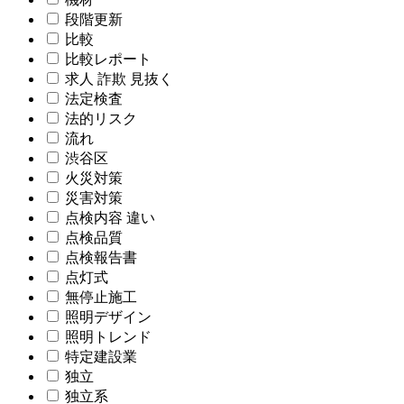
段階更新
比較
比較レポート
求人 詐欺 見抜く
法定検査
法的リスク
流れ
渋谷区
火災対策
災害対策
点検内容 違い
点検品質
点検報告書
点灯式
無停止施工
照明デザイン
照明トレンド
特定建設業
独立
独立系