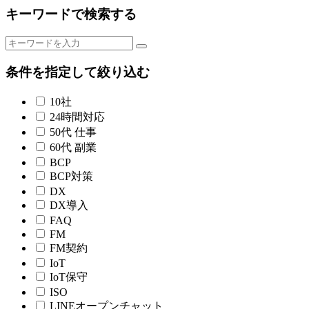
キーワードで検索する
条件を指定して絞り込む
10社
24時間対応
50代 仕事
60代 副業
BCP
BCP対策
DX
DX導入
FAQ
FM
FM契約
IoT
IoT保守
ISO
LINEオープンチャット