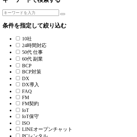
条件を指定して絞り込む
10社
24時間対応
50代 仕事
60代 副業
BCP
BCP対策
DX
DX導入
FAQ
FM
FM契約
IoT
IoT保守
ISO
LINEオープンチャット
PCレンタル