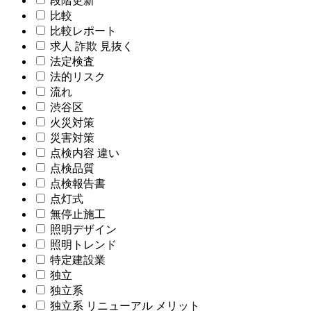
段階更新
比較
比較レポート
求人 詐欺 見抜く
法定検査
法的リスク
流れ
渋谷区
火災対策
災害対策
点検内容 違い
点検品質
点検報告書
点灯式
無停止施工
照明デザイン
照明トレンド
特定建設業
独立
独立系
独立系 リニューアル メリット