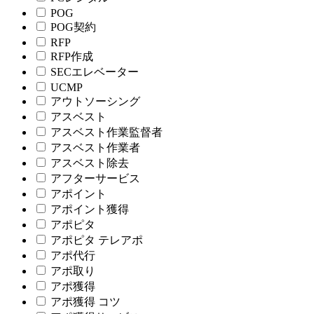
POG
POG契約
RFP
RFP作成
SECエレベーター
UCMP
アウトソーシング
アスベスト
アスベスト作業監督者
アスベスト作業者
アスベスト除去
アフターサービス
アポイント
アポイント獲得
アポピタ
アポピタ テレアポ
アポ代行
アポ取り
アポ獲得
アポ獲得 コツ