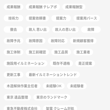
成果報酬
成果報酬 テレアポ
成果報酬型
技術力
提案依頼書
提案力
提案用パース
撤去
故人 思い出
故人の思い出
故障
故障予兆
故障原因
故障対応
新規顧客獲得
施工体制
施工前確認
施工品質
施工業者
施設用イルミネーション
既存不適格
是正提案
更新工事
最新イルミネーショントレンド
木造解体作業主任者
未経験OK
未経験者
東京 遺品整理
東京のランドマーク
東急不動産株式会社
架電 クレーム対処