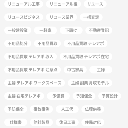
リニューアル工事
リニューアル後
リユース
リユースビジネス
リユース業界
一括査定
一般建設業
一軒家
下請け
不動産登記
不用品処分
不用品買取
不用品買取 テレアポ
不用品買取 テレアポ 収入
不用品買取 テレアポ 在宅
不用品買取 テレアポ 注意点
中古家具
主婦
主婦 テレアポ ワークスペース
主婦 副業 月収モデル
主婦 在宅テレアポ
予備費
予知保全
予算設計
予防保全
事故事例
人工代
仏壇供養
仕様書
他社製品
休日工事
住民対応