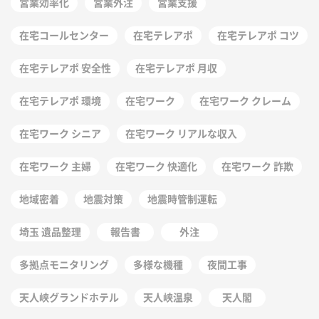
営業効率化
営業外注
営業支援
在宅コールセンター
在宅テレアポ
在宅テレアポ コツ
在宅テレアポ 安全性
在宅テレアポ 月収
在宅テレアポ 環境
在宅ワーク
在宅ワーク クレーム
在宅ワーク シニア
在宅ワーク リアルな収入
在宅ワーク 主婦
在宅ワーク 快適化
在宅ワーク 詐欺
地域密着
地震対策
地震時管制運転
埼玉 遺品整理
報告書
外注
多拠点モニタリング
多様な機種
夜間工事
天人峡グランドホテル
天人峡温泉
天人閣