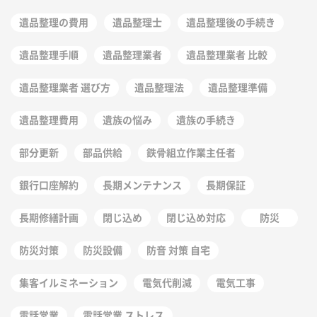
遺品整理の費用
遺品整理士
遺品整理後の手続き
遺品整理手順
遺品整理業者
遺品整理業者 比較
遺品整理業者 選び方
遺品整理法
遺品整理準備
遺品整理費用
遺族の悩み
遺族の手続き
部分更新
部品供給
鉄骨組立作業主任者
銀行口座解約
長期メンテナンス
長期保証
長期修繕計画
閉じ込め
閉じ込め対応
防災
防災対策
防災設備
防音 対策 自宅
集客イルミネーション
電気代削減
電気工事
電話営業
電話営業 ストレス