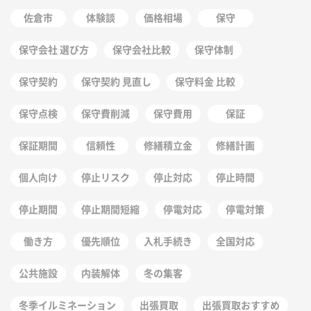
佐倉市
体験談
価格相場
保守
保守会社 選び方
保守会社比較
保守体制
保守契約
保守契約 見直し
保守料金 比較
保守点検
保守費削減
保守費用
保証
保証期間
信頼性
修繕積立金
修繕計画
個人向け
停止リスク
停止対応
停止時間
停止期間
停止期間短縮
停電対応
停電対策
働き方
優先順位
入札手続き
全国対応
公共施設
内装解体
冬の集客
冬季イルミネーション
出張買取
出張買取おすすめ