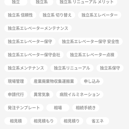
独立
独立系
独立系 リニューアル メリット
独立系 信頼性
独立系 切り替え
独立系エレベーター
独立系エレベーターメンテナンス
独立系エレベーター保守
独立系エレベーター保守 安全性
独立系エレベーター保守会社
独立系エレベーター点検
独立系メンテナンス
独立系リニューアル
独立系保守
現場管理
産業廃棄物収集運搬業
申し込み
申請代行
異常気象
病院イルミネーション
発注テンプレート
相場
相続手続き
相見積
相見積もり
相見積り
省エネ