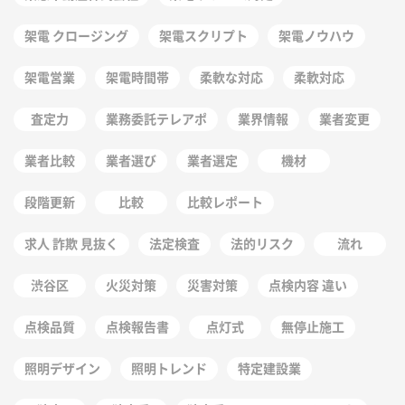
架電 クロージング
架電スクリプト
架電ノウハウ
架電営業
架電時間帯
柔軟な対応
柔軟対応
査定力
業務委託テレアポ
業界情報
業者変更
業者比較
業者選び
業者選定
機材
段階更新
比較
比較レポート
求人 詐欺 見抜く
法定検査
法的リスク
流れ
渋谷区
火災対策
災害対策
点検内容 違い
点検品質
点検報告書
点灯式
無停止施工
照明デザイン
照明トレンド
特定建設業