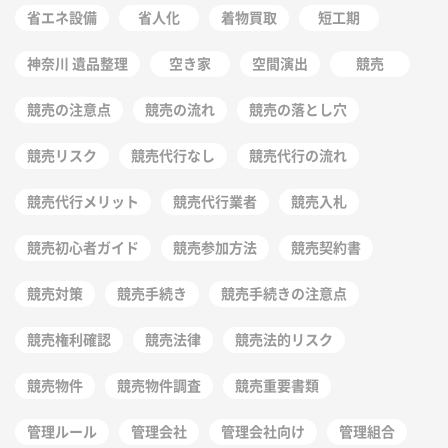
省エネ設備
省人化
着物買取
短工期
神奈川 遺品整理
空き家
空間演出
競売
競売の注意点
競売の流れ
競売の落とし穴
競売リスク
競売代行なし
競売代行の流れ
競売代行メリット
競売代行業者
競売入札
競売初心者ガイド
競売参加方法
競売契約書
競売対策
競売手続き
競売手続きの注意点
競売権利確認
競売法律
競売法的リスク
競売物件
競売物件調査
競売重要書類
管理ルール
管理会社
管理会社向け
管理組合