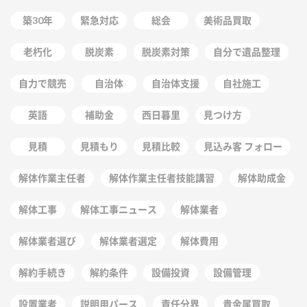
築30年
緊急対応
総会
美術品買取
老朽化
脱炭素
脱炭素対策
自分で遺品整理
自力で競売
自治体
自治体支援
自社施工
英語
補助金
西日暮里
見つけ方
見積
見積もり
見積比較
見込み客 フォロー
解体作業主任者
解体作業主任者技能講習
解体助成金
解体工事
解体工事ニュース
解体業者
解体業者選び
解体業者選定
解体費用
解約手続き
解約条件
設備投資
設備管理
設置業者
説明用パース
責任分界
貴金属買取