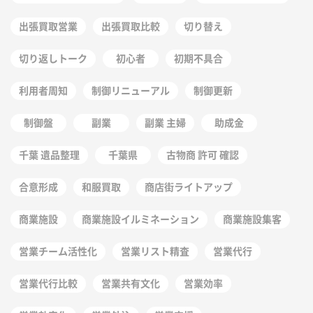
出張買取営業
出張買取比較
切り替え
切り返しトーク
初心者
初期不具合
利用者周知
制御リニューアル
制御更新
制御盤
副業
副業 主婦
助成金
千葉 遺品整理
千葉県
古物商 許可 確認
合意形成
和服買取
商店街ライトアップ
商業施設
商業施設イルミネーション
商業施設集客
営業チーム活性化
営業リスト精査
営業代行
営業代行比較
営業共有文化
営業効率