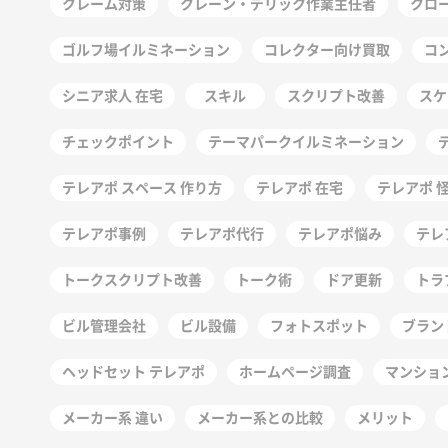
クレーム対策
クレーン・デリック作業主任者
クロ
ゴルフ場イルミネーション
コレクター向け買取
コ
シニア求人 在宅
スキル
スクリプト改善
スケ
チェックポイント
テーマパークイルミネーション
テレアポ スペース 作り方
テレアポ 在宅
テレアポ 
テレアポ事例
テレアポ代行
テレアポ悩み
テレ
トークスクリプト改善
トーク術
ドア更新
トラ
ビル管理会社
ビル設備
フォトスポット
ブラン
ヘッドセット テレアポ
ホームページ調査
マンショ
メーカー系 違い
メーカー系との比較
メリット