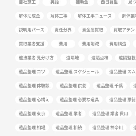
自社施工
英語
補助金
西日暮里
見
解体助成金
解体工事
解体工事ニュース
解体業
説明用パース
責任分界
貴金属買取
買取アテン
買取業者支援
費用
費用削減
費用構造
違法業者 見分け方
遠隔地
遠隔点検
遠隔監視
遺品整理 コツ
遺品整理 スケジュール
遺品整理 ス
遺品整理 体験談
遺品整理 供養
遺品整理 千葉
遺品整理 心構え
遺品整理 必要な道具
遺品整理 悪
遺品整理 東京
遺品整理 業者
遺品整理 業者 費用
遺品整理 相場
遺品整理 相続
遺品整理 神奈川