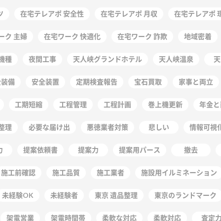
ツ
在宅テレアポ 安全性
在宅テレアポ 月収
在宅テレアポ 
ーク 主婦
在宅ワーク 快適化
在宅ワーク 詐欺
地域密着
機種
夜間工事
天人峡グランドホテル
天人峡温泉
天
全装備
安全装置
定期検査報告
宝石買取
家事と両立
工期短縮
工程管理
工程計画
巻上機更新
年金と
整理
必要な届け出
悪徳業者対策
悲しい
情報可視
力
提案依頼書
提案力
提案用パース
撤去
施工前確認
施工品質
施工業者
施設用イルミネーション
未経験OK
未経験者
東京 遺品整理
東京のランドマーク
架電営業
架電時間帯
柔軟な対応
柔軟対応
査定