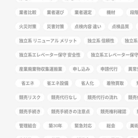
業者比較
業者選び
業者選定
機材
段
火災対策
災害対策
点検内容 違い
点検品質
独立系 リニューアル メリット
独立系 信頼性
独立系
独立系エレベーター保守 安全性
独立系エレベーター保
産業廃棄物収集運搬業
申し込み
申請代行
異常
省エネ
省エネ設備
省人化
着物買取
競売リスク
競売代行なし
競売代行の流れ
競売
競売手続き
競売手続きの注意点
競売権利確認
管理組合
築30年
緊急対応
総会
美