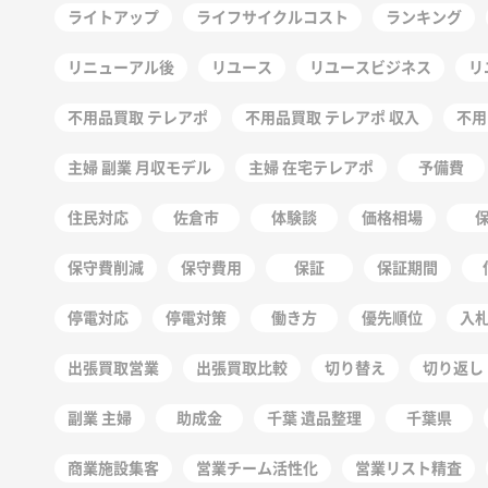
ライトアップ
ライフサイクルコスト
ランキング
リニューアル後
リユース
リユースビジネス
リ
不用品買取 テレアポ
不用品買取 テレアポ 収入
不用
主婦 副業 月収モデル
主婦 在宅テレアポ
予備費
住民対応
佐倉市
体験談
価格相場
保守費削減
保守費用
保証
保証期間
停電対応
停電対策
働き方
優先順位
入
出張買取営業
出張買取比較
切り替え
切り返し
副業 主婦
助成金
千葉 遺品整理
千葉県
商業施設集客
営業チーム活性化
営業リスト精査