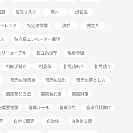
検査
法的リスク
流れ
渋谷区
明トレンド
特定建設業
独立
独立系
ス
独立系エレベーター保守
系リニューアル
独立系保守
現場管理
相続手続き
相見積
相見積もり
相見積り
競売の注意点
競売の流れ
競売の落とし穴
競売参加方法
競売契約書
競売対策
売重要書類
管理ルール
管理会社
管理会社向け
理
自力で競売
自治体
自治体支援