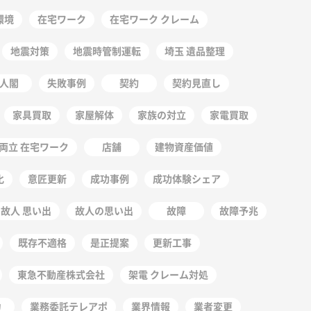
環境
在宅ワーク
在宅ワーク クレーム
地震対策
地震時管制運転
埼玉 遺品整理
人閣
失敗事例
契約
契約見直し
家具買取
家屋解体
家族の対立
家電買取
両立 在宅ワーク
店舗
建物資産価値
化
意匠更新
成功事例
成功体験シェア
故人 思い出
故人の思い出
故障
故障予兆
既存不適格
是正提案
更新工事
東急不動産株式会社
架電 クレーム対処
力
業務委託テレアポ
業界情報
業者変更