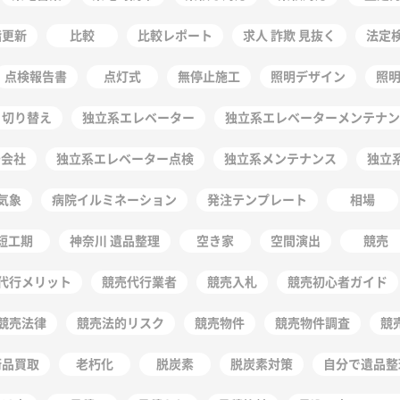
階更新
比較
比較レポート
求人 詐欺 見抜く
法定
点検報告書
点灯式
無停止施工
照明デザイン
照
 切り替え
独立系エレベーター
独立系エレベーターメンテナン
守会社
独立系エレベーター点検
独立系メンテナンス
独立
気象
病院イルミネーション
発注テンプレート
相場
短工期
神奈川 遺品整理
空き家
空間演出
競売
代行メリット
競売代行業者
競売入札
競売初心者ガイド
競売法律
競売法的リスク
競売物件
競売物件調査
競
術品買取
老朽化
脱炭素
脱炭素対策
自分で遺品整