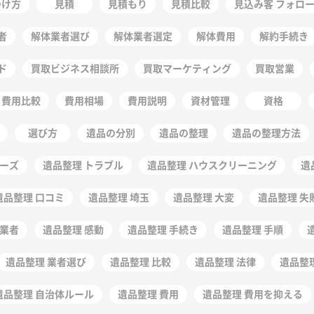
つけ方
見積
見積もり
見積比較
見込み客 フォロ
者
解体業者選び
解体業者選定
解体費用
解約手続き
ド
買取ビジネス相談所
買取マーケティング
買取営業
費用比較
費用相場
費用説明
資材管理
資格
選び方
遺品の分別
遺品の整理
遺品の整理方法
ムーズ
遺品整理 トラブル
遺品整理 ハウスクリーニング
遺
遺品整理 口コミ
遺品整理 埼玉
遺品整理 大変
遺品整理 失
徳業者
遺品整理 感動
遺品整理 手続き
遺品整理 手順
遺品整理 業者選び
遺品整理 比較
遺品整理 法律
遺品整
遺品整理 自治体ルール
遺品整理 費用
遺品整理 費用を抑える