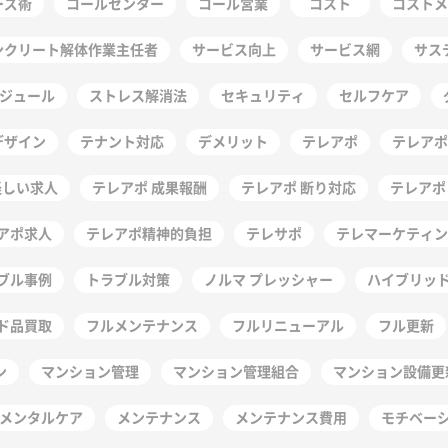
ーズ術
コールセンター
コール営業
コスト
コストメ
ンクリート解体作業主任者
サービス向上
サービス網
サス
ジュール
ストレス解消法
セキュリティ
セルフケア
デザイン
テナント対応
デメリット
テレアポ
テレアポ
怪しい求人
テレアポ 成果報酬
テレアポ 断り対応
テレアポ
アポ求人
テレアポ精神的負担
テレサポ
テレマーケティン
ブル事例
トラブル対策
ノルマ プレッシャー
ハイブリッ
ド品買取
フルメンテナンス
フルリニューアル
フル更新
ン
マンション管理
マンション管理組合
マンション設備更
メンタルケア
メンテナンス
メンテナンス費用
モチベー