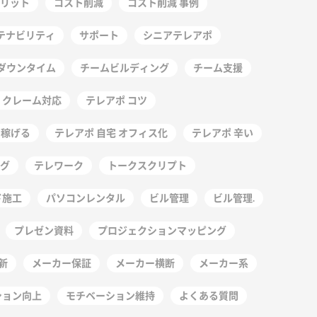
リット
コスト削減
コスト削減 事例
テナビリティ
サポート
シニアテレアポ
ダウンタイム
チームビルディング
チーム支援
 クレーム対応
テレアポ コツ
 稼げる
テレアポ 自宅 オフィス化
テレアポ 辛い
グ
テレワーク
トークスクリプト
ド施工
パソコンレンタル
ビル管理
ビル管理.
プレゼン資料
プロジェクションマッピング
新
メーカー保証
メーカー横断
メーカー系
ション向上
モチベーション維持
よくある質問