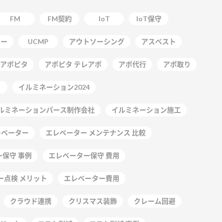
FM
FM契約
IoT
IoT保守
ター
UCMP
アウトソーシング
アスベスト
アポピタ
アポピタ テレアポ
アポ代行
アポ取り
イルミネーション2024
ルミネーションパース制作会社
イルミネーション施工
レベーター
エレベーター メンテナンス 比較
保守 事例
エレベーター保守 費用
ー点検 メリット
エレベーター費用
クラウド連携
クリスマス装飾
クレーム回避