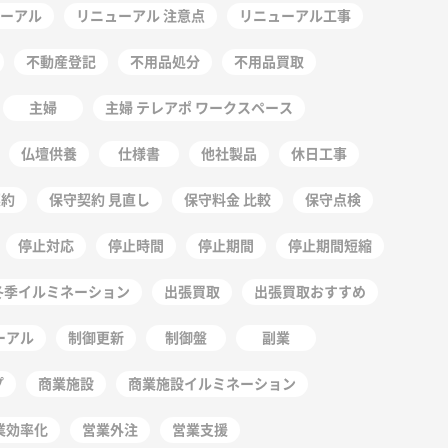
ーアル
リニューアル 注意点
リニューアル工事
不動産登記
不用品処分
不用品買取
主婦
主婦 テレアポ ワークスペース
仏壇供養
仕様書
他社製品
休日工事
契約
保守契約 見直し
保守料金 比較
保守点検
停止対応
停止時間
停止期間
停止期間短縮
冬季イルミネーション
出張買取
出張買取おすすめ
ーアル
制御更新
制御盤
副業
プ
商業施設
商業施設イルミネーション
業効率化
営業外注
営業支援