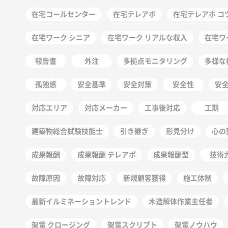
在宅コールセンター
在宅テレアポ
在宅テレアポ コ
在宅ワーク シニア
在宅ワーク リアルな収入
在宅ワ
報告書
外注
多拠点モニタリング
多様な
孤独感
安全基準
安全対策
安全性
安
対応エリア
対応メーカー
工事後対応
工期
建築物総合試験技能士
引き継ぎ
形見分け
心の
成果報酬
成果報酬 テレアポ
成果報酬型
技術
故障原因
故障対応
新規顧客獲得
施工体制
最新イルミネーショントレンド
木造解体作業主任者
架電 クロージング
架電スクリプト
架電ノウハウ