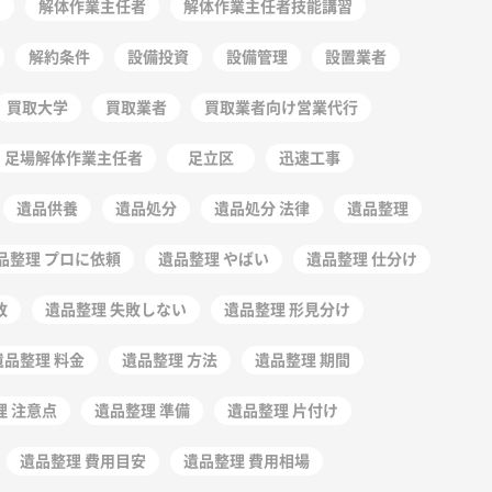
ー
解体作業主任者
解体作業主任者技能講習
解約条件
設備投資
設備管理
設置業者
買取大学
買取業者
買取業者向け営業代行
足場解体作業主任者
足立区
迅速工事
遺品供養
遺品処分
遺品処分 法律
遺品整理
品整理 プロに依頼
遺品整理 やばい
遺品整理 仕分け
敗
遺品整理 失敗しない
遺品整理 形見分け
遺品整理 料金
遺品整理 方法
遺品整理 期間
理 注意点
遺品整理 準備
遺品整理 片付け
遺品整理 費用目安
遺品整理 費用相場