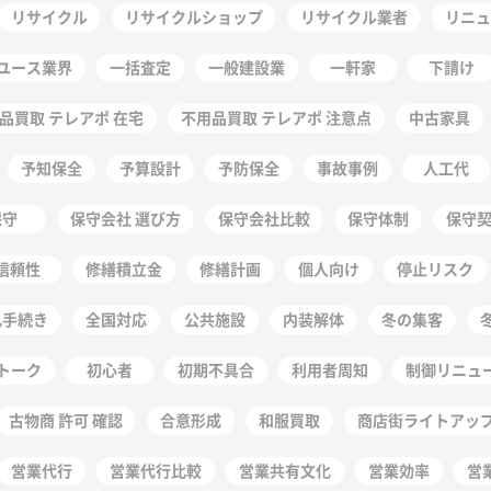
リサイクル
リサイクルショップ
リサイクル業者
リニュ
ユース業界
一括査定
一般建設業
一軒家
下請け
品買取 テレアポ 在宅
不用品買取 テレアポ 注意点
中古家具
予知保全
予算設計
予防保全
事故事例
人工代
保守
保守会社 選び方
保守会社比較
保守体制
保守
信頼性
修繕積立金
修繕計画
個人向け
停止リスク
札手続き
全国対応
公共施設
内装解体
冬の集客
トーク
初心者
初期不具合
利用者周知
制御リニュ
古物商 許可 確認
合意形成
和服買取
商店街ライトアッ
営業代行
営業代行比較
営業共有文化
営業効率
営