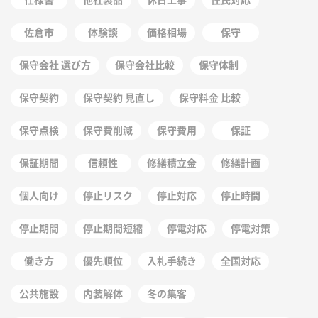
佐倉市
体験談
価格相場
保守
保守会社 選び方
保守会社比較
保守体制
保守契約
保守契約 見直し
保守料金 比較
保守点検
保守費削減
保守費用
保証
保証期間
信頼性
修繕積立金
修繕計画
個人向け
停止リスク
停止対応
停止時間
停止期間
停止期間短縮
停電対応
停電対策
働き方
優先順位
入札手続き
全国対応
公共施設
内装解体
冬の集客