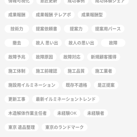
情報可視化
意匠更新
成功事例
成功体験シェア
成果報酬
成果報酬 テレアポ
成果報酬型
技術力
提案依頼書
提案力
提案用パース
撤去
故人 思い出
故人の思い出
故障
故障予兆
故障原因
故障対応
新規顧客獲得
施工体制
施工前確認
施工品質
施工業者
施設用イルミネーション
既存不適格
是正提案
更新工事
最新イルミネーショントレンド
木造解体作業主任者
未経験OK
未経験者
東京 遺品整理
東京のランドマーク