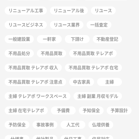
リニューアル工事
リニューアル後
リユース
リユースビジネス
リユース業界
一括査定
一般建設業
一軒家
下請け
不動産登記
不用品処分
不用品買取
不用品買取 テレアポ
不用品買取 テレアポ 収入
不用品買取 テレアポ 在宅
不用品買取 テレアポ 注意点
中古家具
主婦
主婦 テレアポ ワークスペース
主婦 副業 月収モデル
主婦 在宅テレアポ
予備費
予知保全
予算設計
予防保全
事故事例
人工代
仏壇供養
仕様書
他社製品
休日工事
住民対応