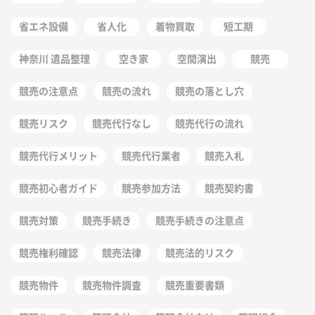
省エネ設備
省人化
着物買取
短工期
神奈川 遺品整理
空き家
空間演出
競売
競売の注意点
競売の流れ
競売の落とし穴
競売リスク
競売代行なし
競売代行の流れ
競売代行メリット
競売代行業者
競売入札
競売初心者ガイド
競売参加方法
競売契約書
競売対策
競売手続き
競売手続きの注意点
競売権利確認
競売法律
競売法的リスク
競売物件
競売物件調査
競売重要書類