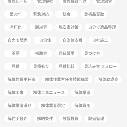
管理ルール
管理会社
管理会社向け
管理組合
築30年
緊急対応
総会
美術品買取
老朽化
脱炭素
脱炭素対策
自分で遺品整理
自力で競売
自治体
自治体支援
自社施工
英語
補助金
西日暮里
見つけ方
見積
見積もり
見積比較
見込み客 フォロー
解体作業主任者
解体作業主任者技能講習
解体助成金
解体工事
解体工事ニュース
解体業者
解体業者選び
解体業者選定
解体費用
解約手続き
解約条件
設備投資
設備管理