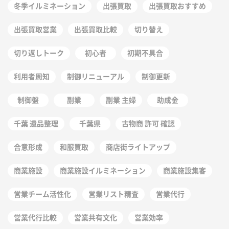
冬季イルミネーション
出張買取
出張買取おすすめ
出張買取営業
出張買取比較
切り替え
切り返しトーク
初心者
初期不具合
利用者周知
制御リニューアル
制御更新
制御盤
副業
副業 主婦
助成金
千葉 遺品整理
千葉県
古物商 許可 確認
合意形成
和服買取
商店街ライトアップ
商業施設
商業施設イルミネーション
商業施設集客
営業チーム活性化
営業リスト精査
営業代行
営業代行比較
営業共有文化
営業効率