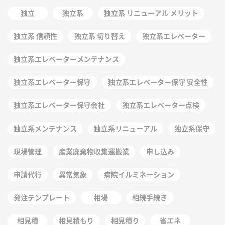
独立
独立系
独立系 リニューアル メリット
独立系 信頼性
独立系 切り替え
独立系エレベーター
独立系エレベーターメンテナンス
独立系エレベーター保守
独立系エレベーター保守 安全性
独立系エレベーター保守会社
独立系エレベーター点検
独立系メンテナンス
独立系リニューアル
独立系保守
現場管理
産業廃棄物収集運搬業
申し込み
申請代行
異常気象
病院イルミネーション
発注テンプレート
相場
相続手続き
相見積
相見積もり
相見積り
省エネ