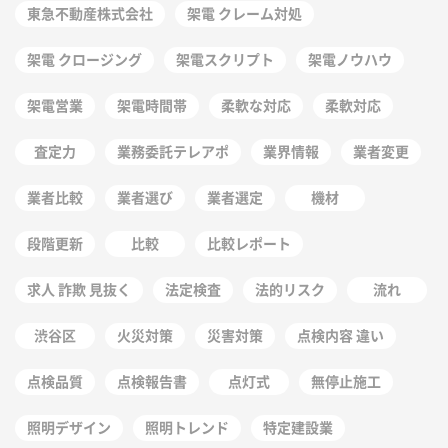
東急不動産株式会社
架電 クレーム対処
架電 クロージング
架電スクリプト
架電ノウハウ
架電営業
架電時間帯
柔軟な対応
柔軟対応
査定力
業務委託テレアポ
業界情報
業者変更
業者比較
業者選び
業者選定
機材
段階更新
比較
比較レポート
求人 詐欺 見抜く
法定検査
法的リスク
流れ
渋谷区
火災対策
災害対策
点検内容 違い
点検品質
点検報告書
点灯式
無停止施工
照明デザイン
照明トレンド
特定建設業