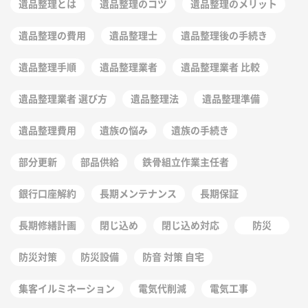
遺品整理とは
遺品整理のコツ
遺品整理のメリット
遺品整理の費用
遺品整理士
遺品整理後の手続き
遺品整理手順
遺品整理業者
遺品整理業者 比較
遺品整理業者 選び方
遺品整理法
遺品整理準備
遺品整理費用
遺族の悩み
遺族の手続き
部分更新
部品供給
鉄骨組立作業主任者
銀行口座解約
長期メンテナンス
長期保証
長期修繕計画
閉じ込め
閉じ込め対応
防災
防災対策
防災設備
防音 対策 自宅
集客イルミネーション
電気代削減
電気工事