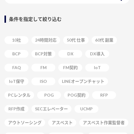
条件を指定して絞り込む
10社
24時間対応
50代 仕事
60代 副業
BCP
BCP対策
DX
DX導入
FAQ
FM
FM契約
IoT
IoT保守
ISO
LINEオープンチャット
PCレンタル
POG
POG契約
RFP
RFP作成
SECエレベーター
UCMP
アウトソーシング
アスベスト
アスベスト作業監督者