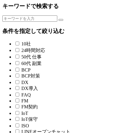
キーワードで検索する
条件を指定して絞り込む
10社
24時間対応
50代 仕事
60代 副業
BCP
BCP対策
DX
DX導入
FAQ
FM
FM契約
IoT
IoT保守
ISO
LINEオープンチャット