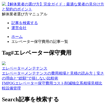
解体業者選び方マニュアル
記事を検索する
運営会社
ホーム
エレベーター保守費用の記事一覧
Tag
#エレベーター保守費用
エレベーターメンテナンス
エレベーターメンテナンスの費用相場と見積の読み方｜安さ
の理由と“総額”で損しない比較術
FM
POG
エレベーター保守費用
コスト削減
独立系
相場
見積比
較
設備管理
Search
記事を検索する