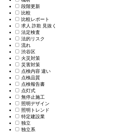
段階更新
比較
比較レポート
求人 詐欺 見抜く
法定検査
法的リスク
流れ
渋谷区
火災対策
災害対策
点検内容 違い
点検品質
点検報告書
点灯式
無停止施工
照明デザイン
照明トレンド
特定建設業
独立
独立系