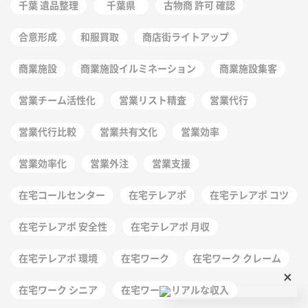
千葉 遺品整理
千葉県
古物商 許可 確認
合意形成
和服買取
商店街ライトアップ
商業施設
商業施設イルミネーション
商業施設集客
営業チーム活性化
営業リスト精査
営業代行
営業代行比較
営業共有文化
営業効率
営業効率化
営業外注
営業支援
在宅コールセンター
在宅テレアポ
在宅テレアポ コツ
在宅テレアポ 安全性
在宅テレアポ 月収
在宅テレアポ 環境
在宅ワーク
在宅ワーク クレーム
×
在宅ワーク シニア
在宅ワーク リアルな収入