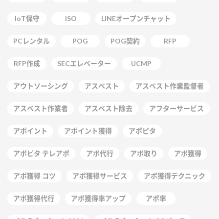
IoT保守
ISO
LINEオープンチャット
PCレンタル
POG
POG契約
RFP
RFP作成
SECエレベーター
UCMP
アウトソーシング
アスベスト
アスベスト作業監督者
アスベスト作業者
アスベスト除去
アフターサービス
アポイント
アポイント獲得
アポピタ
アポピタ テレアポ
アポ代行
アポ取り
アポ獲得
アポ獲得 コツ
アポ獲得サービス
アポ獲得テクニック
アポ獲得代行
アポ獲得率アップ
アポ率