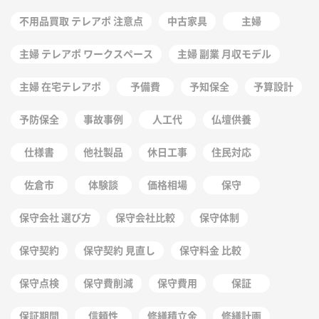
不用品買取 テレアポ 注意点
中古家具
主婦
主婦 テレアポ ワークスペース
主婦 副業 月収モデル
主婦 在宅テレアポ
予備費
予知保全
予算設計
予防保全
事故事例
人工代
仏壇供養
仕様書
他社製品
休日工事
住民対応
佐倉市
体験談
価格相場
保守
保守会社 選び方
保守会社比較
保守体制
保守契約
保守契約 見直し
保守料金 比較
保守点検
保守費削減
保守費用
保証
保証期間
信頼性
修繕積立金
修繕計画